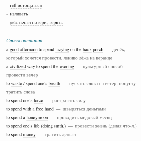
-
refl истощаться
-
изливать
-
нести потери, терять
редк.
Словосочетания
a
good
afternoon
to spend
lazying
on the
back
porch
—
денёк,
который хочется провести, лениво лёжа на веранде
a
civilized
way to spend the
evening
—
культурный способ
провести вечер
to
waste
/ spend one's
breath
—
пускать слова на ветер, попусту
тратить слова
to spend one's
force
—
растратить силу
to spend
with
a
free
hand
—
швыряться деньгами
to spend a
honeymoon
—
проводить медовый месяц
to spend one's
life
(
doing
smth
.) —
провести жизнь (делая что-л.)
to spend
money
—
тратить деньги