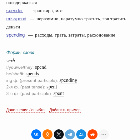
поиздержаться
— транжира, мот
spender
— неразумно, неразумно тратить, зря тратить
misspend
деньги
— расходы, трата, затраты, расходование
spending
Формы слова
verb
spend
I/you/we/they:
spends
he/she/it:
spending
ing ф. (present participle):
spent
2-я ф. (past tense):
spent
3-я ф. (past participle):
Дополнение / ошибка
Добавить пример