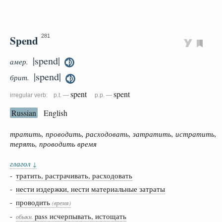
Spend
281
|spend|
амер.
|spend|
брит.
spent
spent
irregular verb: p.t. —
p.p. —
Russian
English
тратить, проводить, расходовать, затратить, истратить,
терять, проводить время
глагол
↓
-
тратить, растрачивать, расходовать
-
нести издержки, нести материальные затраты
-
проводить
(время)
-
pass исчерпывать, истощать
обыкн.