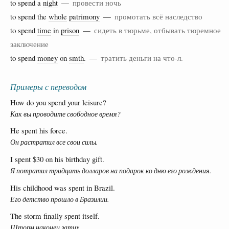
to spend a
night
—
провести ночь
to spend the
whole
patrimony
—
промотать всё наследство
to spend
time
in
prison
—
сидеть в тюрьме, отбывать тюремное
заключение
to spend
money
on
smth
. —
тратить деньги на что-л.
Примеры с переводом
How do you spend your leisure?
Как вы проводите свободное время?
He spent his force.
Он растратил все свои силы.
I spent $30 on his birthday gift.
Я потратил тридцать долларов на подарок ко дню его рождения.
His childhood was spent in Brazil.
Его детство прошло в Бразилии.
The storm finally spent itself.
Шторм наконец затих.