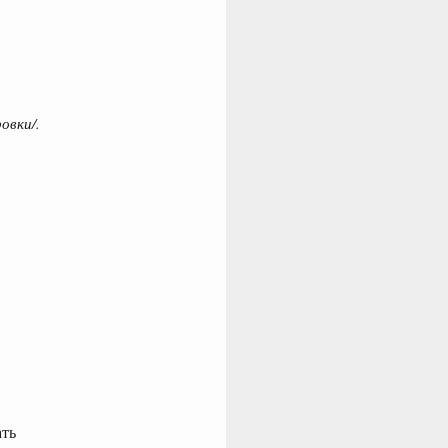
овки/.
ать