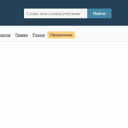
дактор
Правки
Разное
Оформление