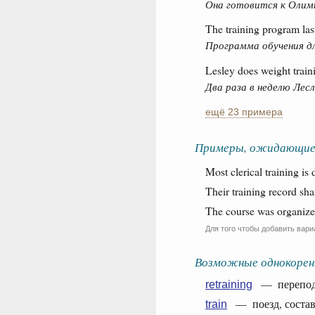
Она готовится к Олим
The training program las
Программа обучения д
Lesley does weight train
Два раза в неделю Лес
ещё 23 примера
Примеры, ожидающие
Most clerical training is
Their training record s
The course was organize
Для того чтобы добавить вари
Возможные однокорен
— перепод
retraining
— поезд, состав, 
train