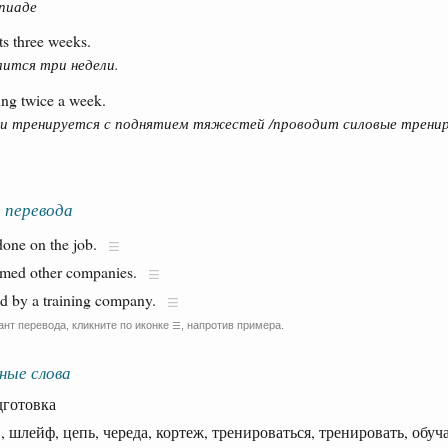
пиаде
ts three weeks.
лится три недели.
ing twice a week.
ли тренируется с поднятием тяжестей /проводит силовые тренир
 перевода
 done on the job.
hamed other companies.
d by a training company.
ант перевода, кликните по иконке
, напротив примера.
☰
ные слова
готовка
шлейф, цепь, череда, кортеж, тренироваться, тренировать, обуч