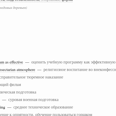
плодовых деревьев)
ram
as
effective
—
оценить учебную программу как эффективную
nsectarian
atmosphere
—
религиозное воспитание во внеконфесс
справительное тюремное наказание
ющий фильм
зическая подготовка
ng —
суровая военная подготовка
ining —
среднее техническое образование
ение к опрятности, обучение пользоваться горшком