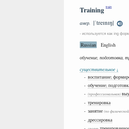
Training
train
|ˈtreɪnɪŋ|
амер.
- используется как ing фор
Russian
English
обучение, подготовка, 
существительное
↓
-
воспитание; формир
-
обучение; подготовк
-
выу
(профессиональная)
-
тренировка
- занятие
(по физической
-
дрессировка
-
тренированнос
спорт.