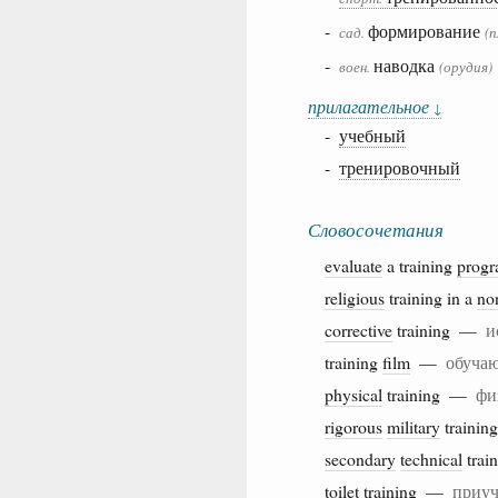
-
формирование
сад.
(
-
наводка
воен.
(орудия)
прилагательное
↓
-
учебный
-
тренировочный
Словосочетания
evaluate
a training
prog
religious
training in a
no
corrective
training —
и
training
film
—
обуча
physical
training —
фи
rigorous
military
traini
secondary
technical
tra
toilet
training —
приуч