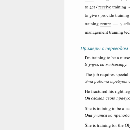
to get /
receive
trainin
to
give
/
provide
traini
training
centre
—
учеб
management
training
te
Примеры с переводом
I'm training to be a nurse
Я учусь на медсестру.
The job requires special 
Эта работа требует с
He fractured his right leg
Он сломал свою правую
She is training to be a te
Она учится на препода
She is training for the O