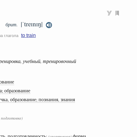
|ˈtreɪnɪŋ|
брит.
to train
ма глагола
тренировка, учебный, тренировочный
ование
а; образование
чка, образование; познания, знания
 подготовке)
ть, подготовленность;
форма
(спортивная)