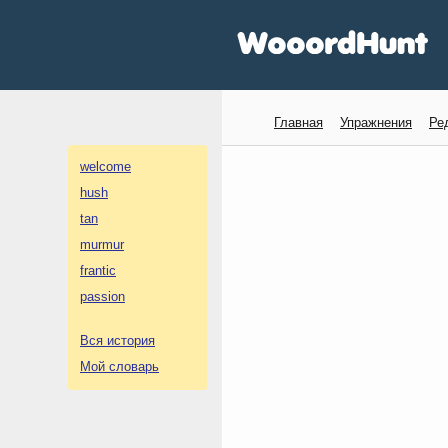
Главная
Упражнения
Ре
welcome
hush
tan
murmur
frantic
passion
Вся история
Мой словарь