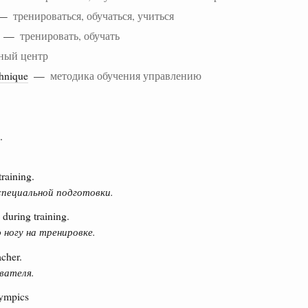
g —
тренироваться, обучаться, учиться
ng —
тренировать, обучать
ный центр
chnique
—
методика обучения управлению
.
training.
пециальной подготовки.
 during training.
 ногу на тренировке.
acher.
вателя.
lympics