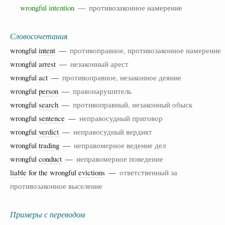
wrongful intention —
противозаконное намерение
Словосочетания
wrongful
intent
—
противоправное, противозаконное намерение
wrongful
arrest
—
незаконный арест
wrongful act —
противоправное, незаконное деяние
wrongful
person
—
правонарушитель
wrongful
search
—
противоправный, незаконный обыск
wrongful
sentence
—
неправосудный приговор
wrongful
verdict
—
неправосудный вердикт
wrongful
trading
—
неправомерное ведение дел
wrongful
conduct
—
неправомерное поведение
liable
for the wrongful
evictions
—
ответственный за
противозаконное выселение
Примеры с переводом