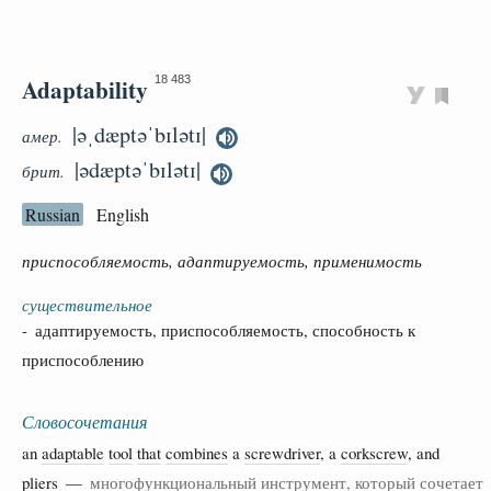
Adaptability
18 483
|əˌdæptəˈbɪlətɪ|
амер.
|ədæptəˈbɪlətɪ|
брит.
Russian
English
приспособляемость, адаптируемость, применимость
существительное
- адаптируемость, приспособляемость, способность к
приспособлению
Словосочетания
an
adaptable
tool
that
combines
a
screwdriver
, a
corkscrew
, and
pliers
—
многофункциональный инструмент, который сочетает