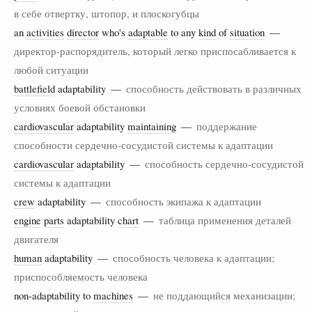
в себе отвертку, штопор, и плоскогубцы
an
activities
director
who's
adaptable
to any
kind
of
situation
—
директор-распорядитель, который легко приспосабливается к
любой ситуации
battlefield
adaptability —
способность действовать в различных
условиях боевой обстановки
cardiovascular
adaptability
maintaining
—
поддержание
способности сердечно-сосудистой системы к адаптации
cardiovascular
adaptability —
способность сердечно-сосудистой
системы к адаптации
crew
adaptability —
способность экипажа к адаптации
engine
parts
adaptability
chart
—
таблица применения деталей
двигателя
human
adaptability —
способность человека к адаптации;
приспособляемость человека
non-adaptability to
machines
—
не поддающийся механизации;