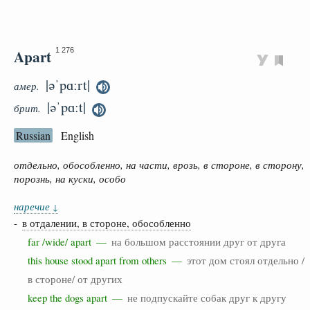
Apart
1 276
|əˈpɑːrt|
амер.
|əˈpɑːt|
брит.
Russian
English
отдельно, обособленно, на части, врозь, в стороне, в сторону,
порознь, на куски, особо
наречие
↓
-
в отдалении, в стороне, обособленно
far /wide/ apart —
на большом расстоянии друг от друга
this house stood apart from others —
этот дом стоял отдельно /
в стороне/ от других
keep the dogs apart —
не подпускайте собак друг к другу