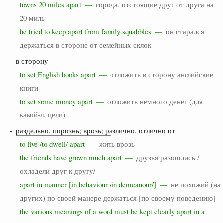
towns 20 miles apart —
города, отстоящие друг от друга на
20 миль
he tried to keep apart from family squabbles —
он старался
держаться в стороне от семейных склок
-
в сторону
to set English books apart —
отложить в сторону английские
книги
to set some money apart —
отложить немного денег (для
какой-л. цели)
-
раздельно, порознь; врозь; различно, отлично от
to live /to dwell/ apart —
жить врозь
the friends have grown much apart —
друзья разошлись /
охладели друг к другу/
apart in manner [in behaviour /in demeanour/] —
не похожий (на
других) по своей манере держаться [по своему поведению]
the various meanings of a word must be kept clearly apart in a