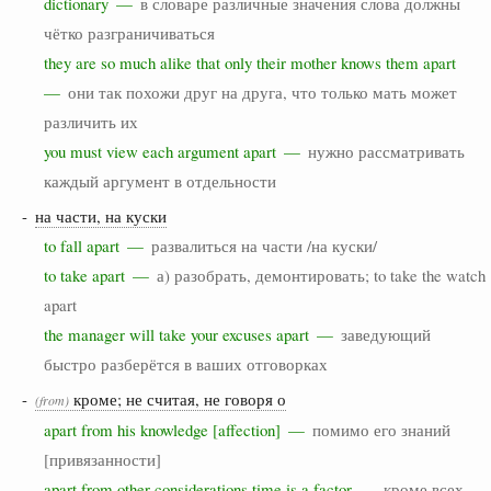
dictionary —
в словаре различные значения слова должны
чётко разграничиваться
they are so much alike that only their mother knows them apart
—
они так похожи друг на друга, что только мать может
различить их
you must view each argument apart —
нужно рассматривать
каждый аргумент в отдельности
-
на части, на куски
to fall apart —
развалиться на части /на куски/
to take apart —
а) разобрать, демонтировать; to take the watch
apart
the manager will take your excuses apart —
заведующий
быстро разберётся в ваших отговорках
-
кроме; не считая, не говоря о
(from)
apart from his knowledge [affection] —
помимо его знаний
[привязанности]
apart from other considerations time is a factor —
кроме всех