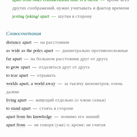
других соображений, нужно учитывать и фактор времени
jesting /joking/ apart —
шутки в сторону
Словосочетания
distance
apart —
на расстоянии
as
wide
as the
poles
apart —
диаметрально противоположные
far apart —
на большом расстоянии друг от друга
to
grow
apart —
отдаляться друг от друга
to
tear
apart —
отрывать
worlds
apart, a
world
away
—
за тысячу километров, очень
далеко
living
apart —
живущий отдельно (о члене семьи)
to
stand
apart —
стоять в стороне
apart
from
his
knowledge
—
помимо его знаний
apart
from
—
не говоря (уже) о; кроме; не считая