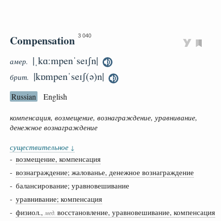
Compensation
3 040
|ˌkɑːmpenˈseɪʃn|
амер.
|kɒmpenˈseɪʃ(ə)n|
брит.
Russian
English
компенсация, возмещение, вознаграждение, уравнивание,
денежное вознаграждение
существительное
↓
-
возмещение, компенсация
-
вознаграждение; жалованье, денежное вознаграждение
- балансирование; уравновешивание
-
уравнивание; компенсация
-
физиол.,
восстановление, уравновешивание, компенсация
мед.