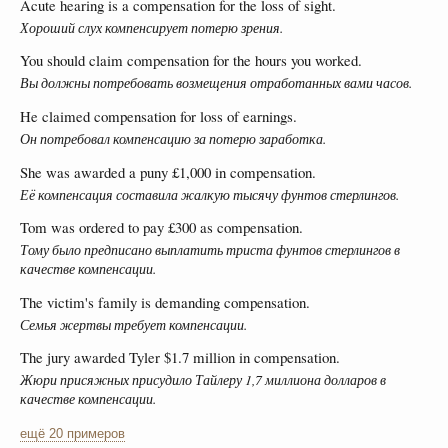
Acute hearing is a compensation for the loss of sight.
Хороший слух компенсирует потерю зрения.
You should claim compensation for the hours you worked.
Вы должны потребовать возмещения отработанных вами часов.
He claimed compensation for loss of earnings.
Он потребовал компенсацию за потерю заработка.
She was awarded a puny £1,000 in compensation.
Её компенсация составила жалкую тысячу фунтов стерлингов.
Tom was ordered to pay £300 as compensation.
Тому было предписано выплатить триста фунтов стерлингов в
качестве компенсации.
The victim's family is demanding compensation.
Семья жертвы требует компенсации.
The jury awarded Tyler $1.7 million in compensation.
Жюри присяжных присудило Тайлеру 1,7 миллиона долларов в
качестве компенсации.
ещё 20 примеров