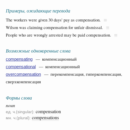
Примеры, ожидающие перевода
The workers were given 30 days' pay as compensation.
Wilson was claiming compensation for unfair dismissal.
People who are wrongly arrested may be paid compensation.
Возможные однокоренные слова
— компенсационный
compensating
— компенсационный
compensational
— перекомпенсация, гиперкомпенсация,
overcompensation
сверхкомпенсация
Формы слова
noun
compensation
ед. ч.(singular):
compensations
мн. ч.(plural):