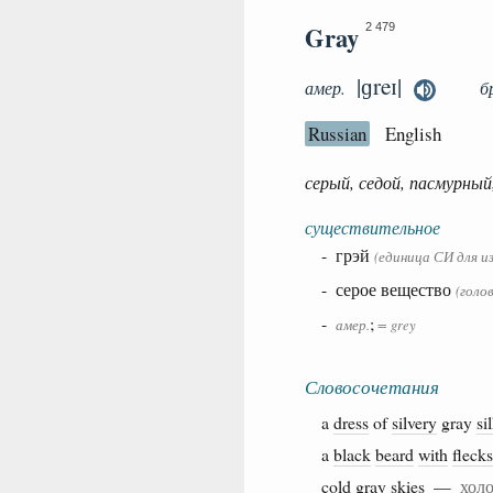
Gray
2 479
|ɡreɪ|
амер.
б
Russian
English
серый, седой, пасмурный
существительное
- грэй
(единица СИ для и
- серое вещество
(голо
-
;
амер.
= grey
Словосочетания
a
dress
of
silvery
gray
si
a
black
beard
with
flecks
cold
gray
skies
—
хол