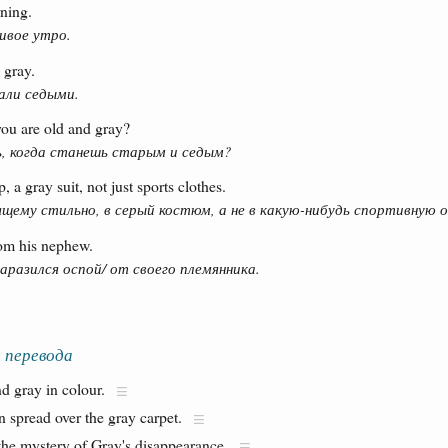
rning.
ивое утро.
 gray.
али седыми.
ou are old and gray?
, когда станешь старым и седым?
 a gray suit, not just sports clothes.
щему стильно, в серый костюм, а не в какую-нибудь спортивную 
om his nephew.
аразился оспой/ от своего племянника.
 перевода
d gray in colour.
n spread over the gray carpet.
the mystery of Gray's disappearance.