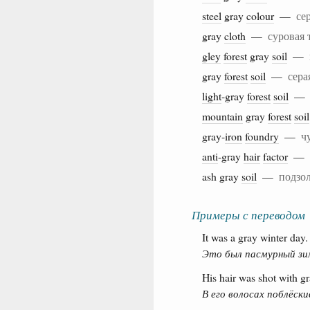
steel
gray
colour
—
се
gray
cloth
—
суровая 
gley
forest
gray
soil
—
gray
forest
soil
—
сера
light
-gray
forest
soil
mountain
gray
forest
soil
gray-
iron
foundry
—
ч
anti
-gray
hair
factor
—
ash gray
soil
—
подзол
Примеры с переводом
It was a gray winter day.
Это был пасмурный зи
His hair was shot with gr
В его волосах поблёски