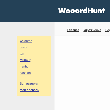
Главная
Упражнения
Ре
welcome
hush
tan
murmur
frantic
passion
Вся история
Мой словарь