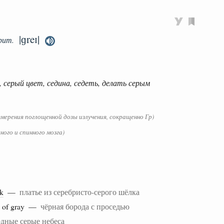
|ɡreɪ|
рит.
, серый цвет, седина, седеть, делать серым
змерения поглощенной дозы излучения, сокращенно Гр)
вного и спинного мозга)
lk
—
платье из серебристо-серого шёлка
of gray —
чёрная борода с проседью
одные серые небеса