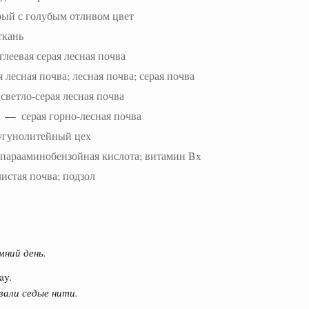
рый с голубым отливом цвет
ткань
глеевая серая лесная почва
я лесная почва; лесная почва; серая почва
—
светло-серая лесная почва
—
серая горно-лесная почва
угунолитейный цех
парааминобензойная кислота; витамин Bx
истая почва; подзол
мний день.
ay.
вали седые нити.