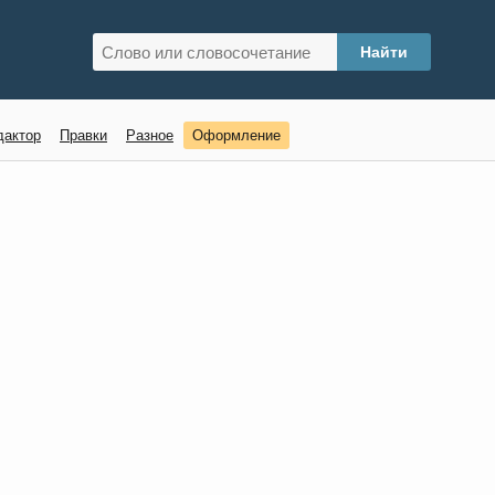
дактор
Правки
Разное
Оформление