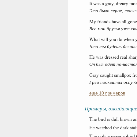
It was a gray, dreary mo
Это было серое, тоскл
My friends have all gone
Все мои друзья уже ст
What will you do when y
Что ты будешь делать
He was dressed real sharp,
Он был одет по-настоя
Gray caught smallpox fr
Грей подхватил оспу /з
ещё 10 примеров
Примеры, ожидающие
The bird is dull brown an
He watched the dark stai
The police never solved 