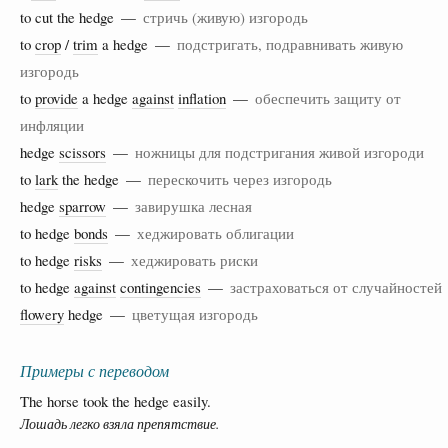
to cut the hedge —
стричь (живую) изгородь
to
crop
/
trim
a hedge —
подстригать, подравнивать живую
изгородь
to
provide
a hedge
against
inflation
—
обеспечить защиту от
инфляции
hedge
scissors
—
ножницы для подстригания живой изгороди
to
lark
the hedge —
перескочить через изгородь
hedge
sparrow
—
завирушка лесная
to hedge
bonds
—
хеджировать облигации
to hedge
risks
—
хеджировать риски
to hedge
against
contingencies
—
застраховаться от случайностей
flowery
hedge —
цветущая изгородь
Примеры с переводом
The horse took the hedge easily.
Лошадь легко взяла препятствие.