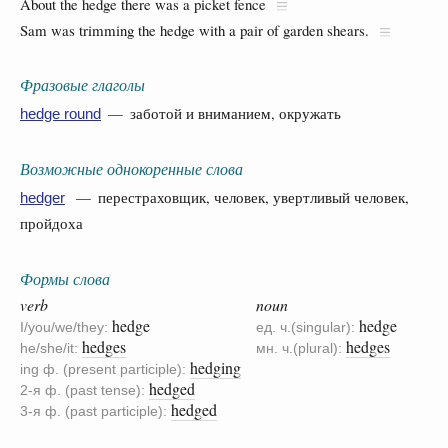
About the hedge there was a picket fence
Sam was trimming the hedge with a pair of garden shears.
Фразовые глаголы
— заботой и вниманием, окружать
hedge round
Возможные однокоренные слова
— перестраховщик, человек, увертливый человек,
hedger
пройдоха
Формы слова
verb
noun
hedge
hedge
I/you/we/they:
ед. ч.(singular):
hedges
hedges
he/she/it:
мн. ч.(plural):
hedging
ing ф. (present participle):
hedged
2-я ф. (past tense):
hedged
3-я ф. (past participle):