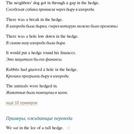
The neighbors' dog got in through a gap in the hedge.
Соседская собака проникла через дыру в изгороди.
There was a break in the hedge.
В изгороди была дырка. (через которую можно было пролезть)
There was a hole low down in the hedge.
В самом низу изгороди была дыра.
It would put a hedge round his finances.
Это защитило бы его финансы.
Rabbits had gnawed a hole in the hedge.
Кролики прогрызли дыру в изгороди.
The animals were hedged in.
Животные были помещены в загон.
ещё 18 примеров
Примеры, ожидающие перевода
We sat in the lee of a tall hedge.