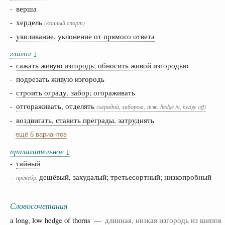
- верша
- хердель
(конный спорт)
-
увиливание, уклонение от прямого ответа
глагол
↓
-
сажать живую изгородь; обносить живой изгородью
- подрезать живую изгородь
-
строить ограду, забор; огораживать
-
отгораживать, отделять
(оградой, забором; тж. hedge in, hedge off)
-
воздвигать, ставить преграды, затруднять
ещё 6 вариантов
прилагательное
↓
-
тайный
-
дешёвый, захудалый; третьесортный; низкопробный
пренебр.
Словосочетания
a
long
, low hedge of
thorns
—
длинная, низкая изгородь из шипов