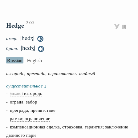
Hedge
3 722
|hedʒ|
амер.
|hedʒ|
брит.
Russian
English
изгородь, преграда, ограничивать, тайный
существительное
↓
-
изгородь
(живая)
- ограда, забор
-
преграда, препятствие
-
рамки; ограничение
-
компенсационная сделка, страховка, гарантия; заключение
двойного пари