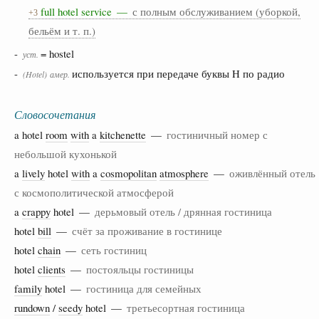
full hotel service —
с полным обслуживанием (уборкой,
+3
бельём и т. п.)
-
= hostel
уст.
-
используется при передаче буквы H по радио
(Hotel)
амер.
Словосочетания
a hotel
room
with
a
kitchenette
—
гостиничный номер с
небольшой кухонькой
a
lively
hotel
with
a
cosmopolitan
atmosphere
—
оживлённый отель
с космополитической атмосферой
a
crappy
hotel —
дерьмовый отель / дрянная гостиница
hotel
bill
—
счёт за проживание в гостинице
hotel
chain
—
сеть гостиниц
hotel
clients
—
постояльцы гостиницы
family
hotel —
гостиница для семейных
rundown
/
seedy
hotel —
третьесортная гостиница