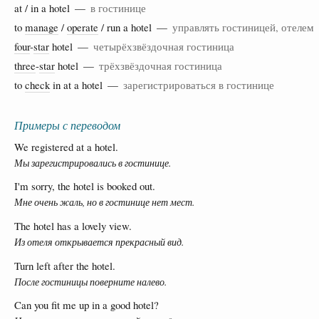
at / in a hotel —
в гостинице
to
manage
/
operate
/ run a hotel —
управлять гостиницей, отелем
four
-
star
hotel —
четырёхзвёздочная гостиница
three
-
star
hotel —
трёхзвёздочная гостиница
to
check
in at a hotel —
зарегистрироваться в гостинице
Примеры с переводом
We registered at a hotel.
Мы зарегистрировались в гостинице.
I'm sorry, the hotel is booked out.
Мне очень жаль, но в гостинице нет мест.
The hotel has a lovely view.
Из отеля открывается прекрасный вид.
Turn left after the hotel.
После гостиницы поверните налево.
Can you fit me up in a good hotel?