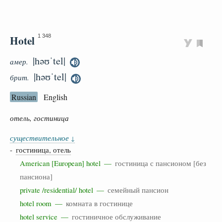
Hotel
1 348
|həʊˈtel|
амер.
|həʊˈtel|
брит.
Russian
English
отель, гостиница
существительное
↓
-
гостиница, отель
American [European] hotel —
гостиница с пансионом [без
пансиона]
private /residential/ hotel —
семейный пансион
hotel room —
комната в гостинице
hotel service —
гостиничное обслуживание