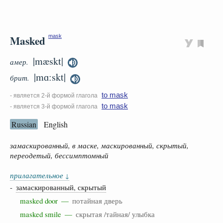
Masked
mask
|mæskt|
амер.
|mɑːskt|
брит.
to mask
- является 2-й формой глагола
to mask
- является 3-й формой глагола
Russian
English
замаскированный, в маске, маскированный, скрытый,
переодетый, бессимптомный
прилагательное
↓
-
замаскированный, скрытый
masked door —
потайная дверь
masked smile —
скрытая /тайная/ улыбка