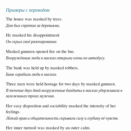
Примеры с переводом
The house was masked by trees.
Дом был спрятан за деревьями.
He masked his disappointment
Он скрыл своё разочарование.
Masked gunmen opened fire on the bus.
Вооружённые люди в масках открыли огонь по автобусу.
The bank was held up by masked robbers.
Банк ограбили люди в масках.
Three men were held hostage for two days by masked gunmen.
В течение двух дней вооруженные бандиты в масках удерживали в
заложниках троих мужчин.
Her easy disposition and sociability masked the intensity of her
feelings.
Лёгкий нрав и общительность скрывали силу и глубину её чувств.
Her inner turmoil was masked by an outer calm.