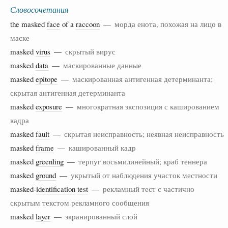
Словосочетания
the masked
face
of a
raccoon
—
морда енота, похожая на лицо в
маске
masked
virus
—
скрытый вирус
masked
data
—
маскированные данные
masked
epitope
—
маскированная антигенная детерминанта;
скрытая антигенная детерминанта
masked
exposure
—
многократная экспозиция с кашированием
кадра
masked
fault
—
скрытая неисправность; неявная неисправность
masked
frame
—
кашированный кадр
masked
greenling
—
терпуг восьмилинейный; краб теннера
masked
ground
—
укрытый от наблюдения участок местности
masked-
identification
test
—
рекламный тест с частично
скрытым текстом рекламного сообщения
masked
layer
—
экранированный слой