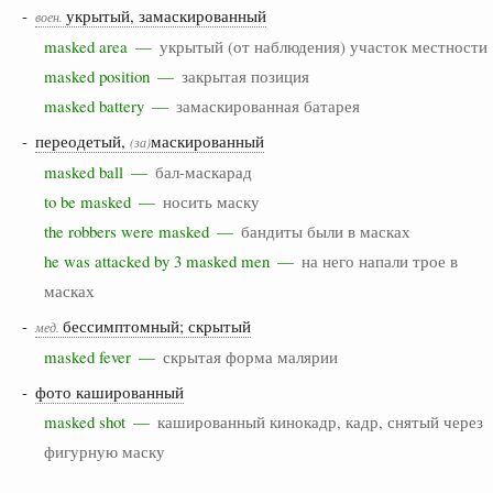
-
укрытый, замаскированный
воен.
masked area —
укрытый (от наблюдения) участок местности
masked position —
закрытая позиция
masked battery —
замаскированная батарея
-
переодетый,
маскированный
(за)
masked ball —
бал-маскарад
to be masked —
носить маску
the robbers were masked —
бандиты были в масках
he was attacked by 3 masked men —
на него напали трое в
масках
-
бессимптомный; скрытый
мед.
masked fever —
скрытая форма малярии
-
фото кашированный
masked shot —
кашированный кинокадр, кадр, снятый через
фигурную маску