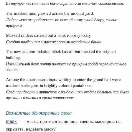
Её внутреннее смятение было спрятано за внешним спокойствием.
The masked men ghosted across the moonlit yard.
Люди в масках пробирались по освещённому луной двору, словно
призраки.
Masked raiders carried out a bank robbery today.
Сегодня налётчики в масках провели ограбление банка.
The new accommodation block has all but masked the original
building.
Новый жилой блок почти полностью прикрыл собой первоначальное
здание.
Among the court entertainers waiting to enter the grand hall were
masked harlequins in brightly colored pantaloons.
Среди придворных артистов, ожидающих у входа в большой зал, были
арлекины в масках и ярких панталонах.
Возможные однокоренные слова
— маска, противогаз, личина, слепок, маскировать,
mask
скрывать, надевать маску