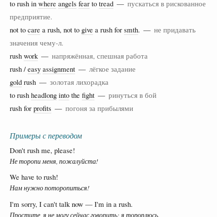
to rush in
where
angels
fear
to
tread
—
пускаться в рискованное
предприятие.
not to
care
a rush, not to
give
a rush for
smth
. —
не придавать
значения чему-л.
rush
work
—
напряжённая, спешная работа
rush /
easy
assignment
—
лёгкое задание
gold
rush —
золотая лихорадка
to rush
headlong
into
the
fight
—
ринуться в бой
rush for
profits
—
погоня за прибылями
Примеры с переводом
Don't rush me, please!
Не торопи меня, пожалуйста!
We have to rush!
Нам нужно поторопиться!
I'm sorry, I can't talk now — I'm in a rush.
Простите, я не могу сейчас говорить: я тороплюсь.