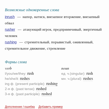
Возможные однокоренные слова
— напор, натиск, внезапное вторжение, внезапный
inrush
обвал
— атакующий игрок, предприимчивый, энергичный
rusher
человек
— стремительный, порывистый, оживленный,
rushing
стремительное движение, стремление
Формы слова
verb
noun
rush
rush
I/you/we/they:
ед. ч.(singular):
rushes
rushes
he/she/it:
мн. ч.(plural):
rushing
ing ф. (present participle):
rushed
2-я ф. (past tense):
rushed
3-я ф. (past participle):
Дополнение / ошибка
Добавить пример