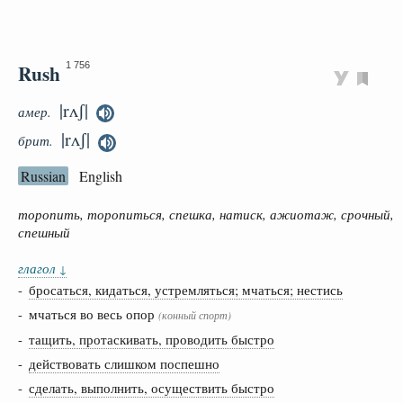
Rush
1 756
|rʌʃ|
амер.
|rʌʃ|
брит.
Russian
English
торопить, торопиться, спешка, натиск, ажиотаж, срочный,
спешный
глагол
↓
-
бросаться, кидаться, устремляться; мчаться; нестись
- мчаться во весь опор
(конный спорт)
-
тащить, протаскивать, проводить быстро
-
действовать слишком поспешно
-
сделать, выполнить, осуществить быстро