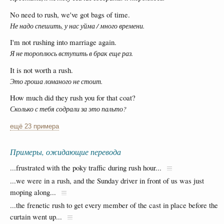
No need to rush, we've got bags of time.
Не надо спешить, у нас уйма / много времени.
I'm not rushing into marriage again.
Я не тороплюсь вступить в брак еще раз.
It is not worth a rush.
Это гроша ломаного не стоит.
How much did they rush you for that coat?
Сколько с тебя содрали за это пальто?
ещё 23 примера
Примеры, ожидающие перевода
...frustrated with the poky traffic during rush hour...
...we were in a rush, and the Sunday driver in front of us was just
moping along...
...the frenetic rush to get every member of the cast in place before the
curtain went up...