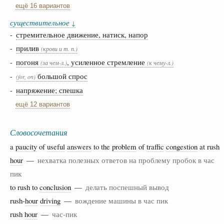
ещё 16 вариантов
существительное
↓
-
стремительное движение, натиск, напор
-
прилив
(крови и т. п.)
-
погоня
, усиленное стремление
(за чем-л.)
(к чему-л.)
-
большой спрос
(for, on)
-
напряжение; спешка
ещё 12 вариантов
Словосочетания
a
paucity
of
useful
answers
to the
problem
of
traffic
congestion
at rush
hour
—
нехватка полезных ответов на проблему пробок в час
пик
to rush to
conclusion
—
делать поспешный вывод
rush-
hour
driving
—
вождение машины в час пик
rush
hour
—
час-пик