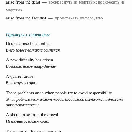
arise
from
the
dead
—
воскреснуть из мёртвых; воскресать из
мёртвых
arise
from
the
fact
that
—
проистекать из того, что
Примеры с переводом
Doubts arose in his mind.
В его голове возникли сомнения.
A new difficulty has arisen.
Возникло новое затруднение.
A quarrel arose.
Вспыхнула ссора.
These problems arise when people try to avoid responsibility.
Эти проблемы возникают тогда, когда люди пытаются избежать
ответственности.
A shout arose from the crowd.
Из толпы раздался крик.
Thence arise divergent opinions.