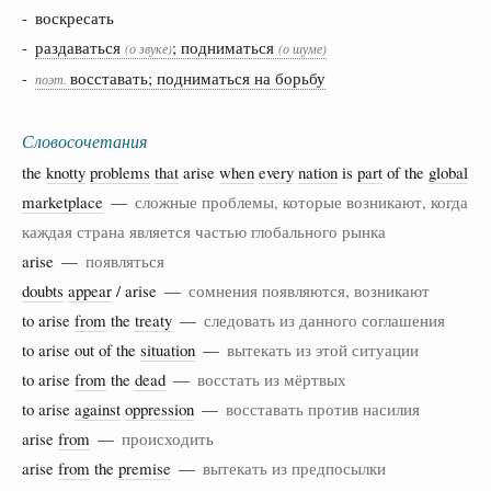
- воскресать
-
раздаваться
; подниматься
(о звуке)
(о шуме)
-
восставать; подниматься на борьбу
поэт.
Словосочетания
the
knotty
problems
that
arise
when
every
nation
is
part
of the
global
marketplace
—
сложные проблемы, которые возникают, когда
каждая страна является частью глобального рынка
arise —
появляться
doubts
appear
/ arise —
сомнения появляются, возникают
to arise
from
the
treaty
—
следовать из данного соглашения
to arise out of the
situation
—
вытекать из этой ситуации
to arise
from
the
dead
—
восстать из мёртвых
to arise
against
oppression
—
восставать против насилия
arise
from
—
происходить
arise
from
the
premise
—
вытекать из предпосылки