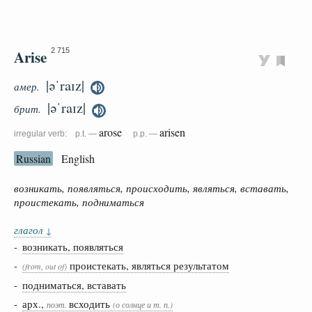
Arise
2 715
|əˈraɪz|
амер.
|əˈraɪz|
брит.
arose
arisen
irregular verb: p.t. —
p.p. —
Russian
English
возникать, появляться, происходить, являться, вставать,
проистекать, подниматься
глагол
↓
-
возникать, появляться
-
проистекать, являться результатом
(from, out of)
-
подниматься, вставать
-
арх.,
всходить
поэт.
(о солнце и т. п.)