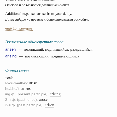
Отсюда и появляются различные мнения.
Additional expenses arose from your delay.
Ваша задержка привела к дополнительным расходам.
ещё 16 примеров
Возможные однокоренные слова
— возникший, поднявшийся, раздавшийся
arisen
— возникающий, поднимающийся
arising
Формы слова
verb
arise
I/you/we/they:
arises
he/she/it:
arising
ing ф. (present participle):
arose
2-я ф. (past tense):
arisen
3-я ф. (past participle):