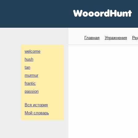
Главная
Упражнения
Ре
welcome
hush
tan
murmur
frantic
passion
Вся история
Мой словарь