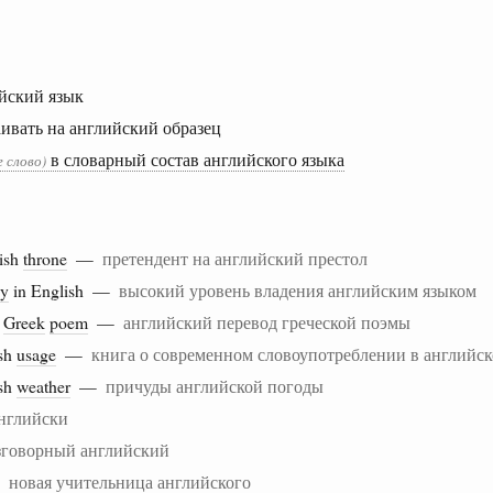
ийский язык
аивать на английский образец
в словарный состав английского языка
 слово)
lish
throne
—
претендент на английский престол
cy
in English —
высокий уровень владения английским языком
a
Greek
poem
—
английский перевод греческой поэмы
sh
usage
—
книга о современном словоупотреблении в английск
ish
weather
—
причуды английской погоды
английски
зговорный английский
—
новая учительница английского