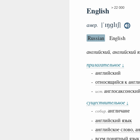
English
> 22 000
|ˈɪŋɡlɪʃ|
амер.
Russian
English
английский, английский 
прилагательное
↓
- английский
-
относящийся к англ
-
англосаксонски
ист.
существительное
↓
-
англичане
собир.
-
английский язык
-
английское слово, а
-
всем понятный язык