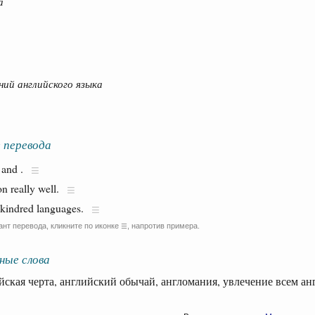
а
ий английского языка
 перевода
 and .
n really well.
kindred languages.
ант перевода, кликните по иконке
, напротив примера.
☰
ные слова
кая черта, английский обычай, англомания, увлечение всем а