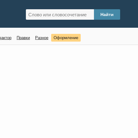
дактор
Правки
Разное
Оформление