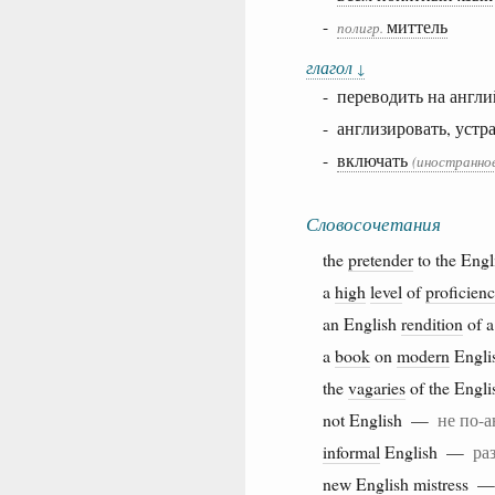
-
миттель
полигр.
глагол
↓
- переводить на англ
- англизировать, устр
-
включать
(иностранное
Словосочетания
the
pretender
to the Eng
a
high
level
of
proficien
an English
rendition
of 
a
book
on
modern
Engli
the
vagaries
of the Engl
not English —
не по-
informal
English —
ра
new English
mistress