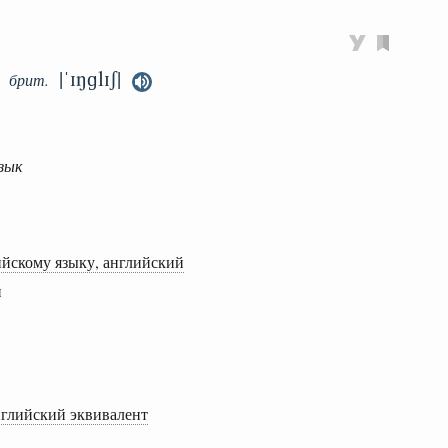
|ˈɪŋɡlɪʃ|
брит.
язык
ийскому языку, английский
й
нглийский эквивалент