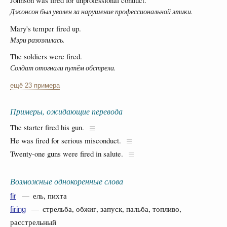
Johnson was fired for unprofessional conduct.
Джонсон был уволен за нарушение профессиональной этики.
Mary's temper fired up.
Мэри разозлилась.
The soldiers were fired.
Солдат отогнали путём обстрела.
ещё 23 примера
Примеры, ожидающие перевода
The starter fired his gun.
He was fired for serious misconduct.
Twenty-one guns were fired in salute.
Возможные однокоренные слова
— ель, пихта
fir
— стрельба, обжиг, запуск, пальба, топливо,
firing
расстрельный