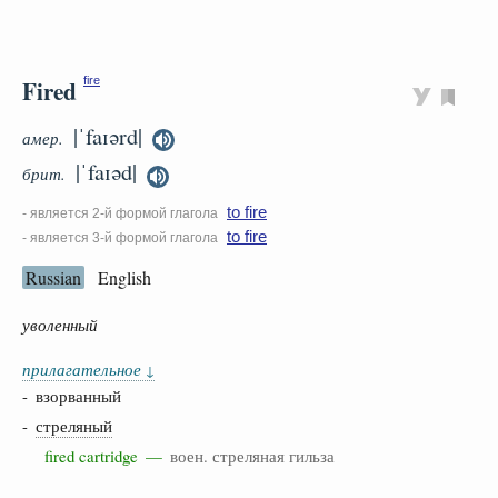
Fired
fire
|ˈfaɪərd|
амер.
|ˈfaɪəd|
брит.
to fire
- является 2-й формой глагола
to fire
- является 3-й формой глагола
Russian
English
уволенный
прилагательное
↓
- взорванный
-
стреляный
fired cartridge —
воен. стреляная гильза