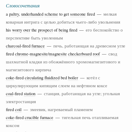
Словосочетания
a
paltry
,
underhanded
scheme
to get
someone
fired —
мелкая
коварная интрига с целью добиться чьего-либо увольнения
his
worry
over
the
prospect
of
being
fired —
его беспокойство о
перспективе быть уволенным
charcoal
-fired
furnace
—
печь, работающая на древесном угле
fired
chrome
-
magnesite
/
magnesite
checkerboard
roof
—
свод
шахматной кладки из обожжённого хромомагнезитового и
магнезитового кирпича
coke
-fired
circulating
fluidized
bed
boiler
—
котёл с
циркулирующим кипящим слоем на нефтяном коксе
coal
-fired
station
—
станция, работающая на угле; угольная
электростанция
fired
coil
—
змеевик, нагреваемый пламенем
coke
-fired
crucible
furnace
—
тигельная печь отапливаемая
коксом