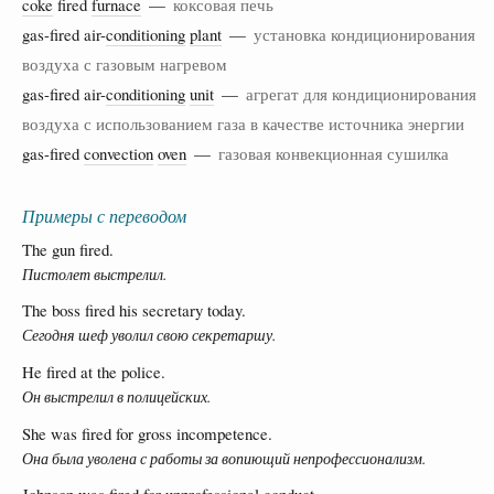
coke
fired
furnace
—
коксовая печь
gas-fired air-
conditioning
plant
—
установка кондиционирования
воздуха с газовым нагревом
gas-fired air-
conditioning
unit
—
агрегат для кондиционирования
воздуха с использованием газа в качестве источника энергии
gas-fired
convection
oven
—
газовая конвекционная сушилка
Примеры с переводом
The gun fired.
Пистолет выстрелил.
The boss fired his secretary today.
Сегодня шеф уволил свою секретаршу.
He fired at the police.
Он выстрелил в полицейских.
She was fired for gross incompetence.
Она была уволена с работы за вопиющий непрофессионализм.