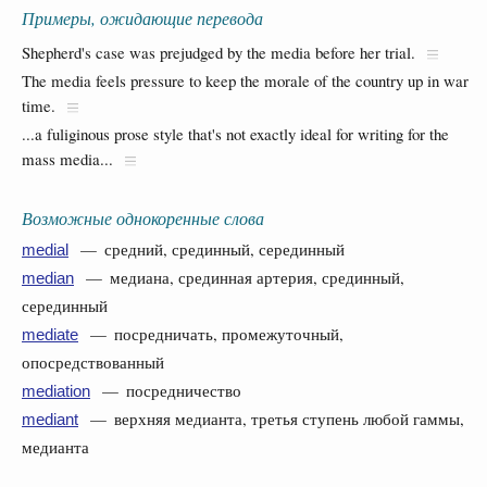
Примеры, ожидающие перевода
Shepherd's case was prejudged by the media before her trial.
The media feels pressure to keep the morale of the country up in war
time.
...a fuliginous prose style that's not exactly ideal for writing for the
mass media...
Возможные однокоренные слова
— средний, срединный, серединный
medial
— медиана, срединная артерия, срединный,
median
серединный
— посредничать, промежуточный,
mediate
опосредствованный
— посредничество
mediation
— верхняя медианта, третья ступень любой гаммы,
mediant
медианта