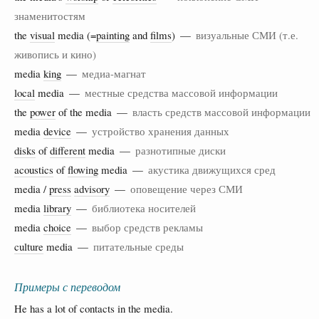
знаменитостям
the
visual
media (=
painting
and
films
) —
визуальные СМИ (т.е.
живопись и кино)
media
king
—
медиа-магнат
local
media —
местные средства массовой информации
the
power
of the media —
власть средств массовой информации
media
device
—
устройство хранения данных
disks
of
different
media —
разнотипные диски
acoustics
of
flowing
media —
акустика движущихся сред
media /
press
advisory
—
оповещение через СМИ
media
library
—
библиотека носителей
media
choice
—
выбор средств рекламы
culture
media —
питательные среды
Примеры с переводом
He has a lot of contacts in the media.