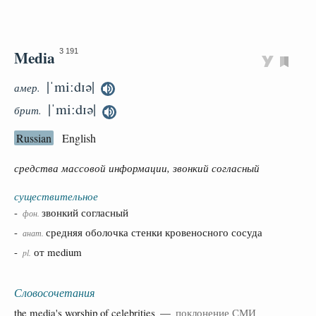
Media
3 191
|ˈmiːdɪə|
амер.
|ˈmiːdɪə|
брит.
Russian
English
средства массовой информации, звонкий согласный
существительное
-
звонкий согласный
фон.
-
средняя оболочка стенки кровеносного сосуда
анат.
-
от medium
pl.
Словосочетания
the media's
worship
of
celebrities
—
поклонение СМИ