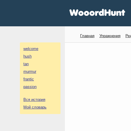
Главная
Упражнения
Ре
welcome
hush
tan
murmur
frantic
passion
Вся история
Мой словарь