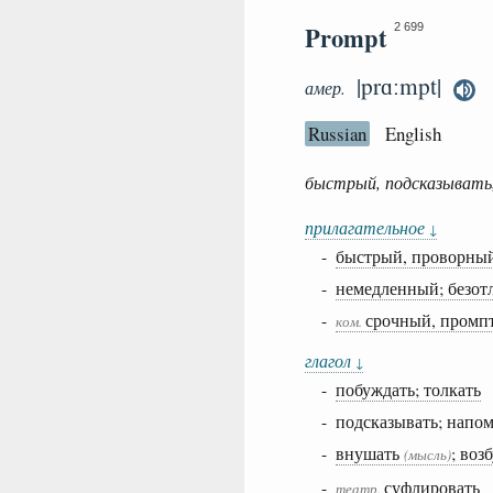
Prompt
2 699
|prɑːmpt|
амер.
Russian
English
быстрый, подсказывать,
прилагательное
↓
-
быстрый, проворны
-
немедленный; безот
-
срочный, промп
ком.
глагол
↓
-
побуждать; толкать
- подсказывать; напо
-
внушать
; воз
(мысль)
-
суфлировать
театр.