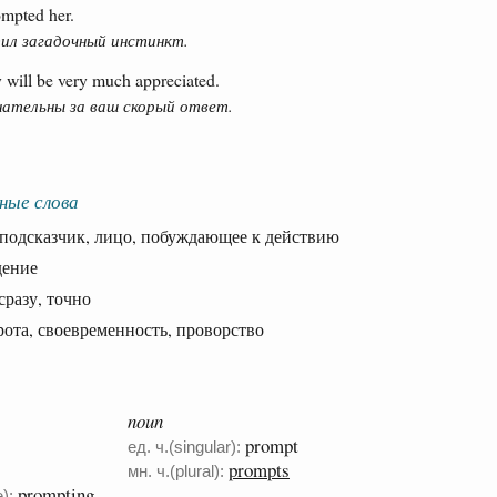
ompted her.
ил загадочный инстинкт.
y will be very much appreciated.
нательны за ваш скорый ответ.
ные слова
одсказчик, лицо, побуждающее к действию
ение
разу, точно
а, своевременность, проворство
noun
prompt
ед. ч.(singular):
prompts
мн. ч.(plural):
prompting
):