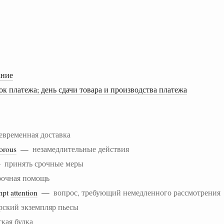
ание
ок платежа; день сдачи товара и производства платежа
евременная доставка
orous
—
незамедлительные действия
—
принять срочные меры
рочная помощь
mpt
attention
—
вопрос, требующий немедленного рассмотрения
рский экземпляр пьесы
кая будка