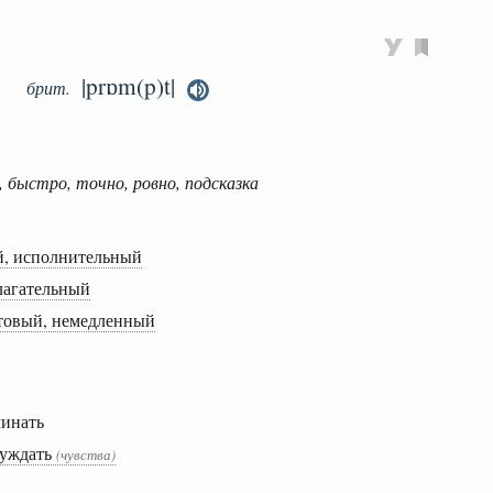
|prɒm(p)t|
брит.
 быстро, точно, ровно, подсказка
й, исполнительный
лагательный
товый, немедленный
минать
буждать
(чувства)