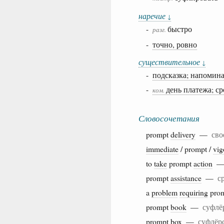
наречие
↓
-
быстро
разг.
-
точно, ровно
существительное
↓
-
подсказка; напомин
-
день платежа; ср
ком.
Словосочетания
prompt
delivery
—
сво
immediate
/ prompt /
vig
to
take
prompt
action
prompt
assistance
—
с
a
problem
requiring
pro
prompt
book
—
суфлё
prompt box —
суфлёрс