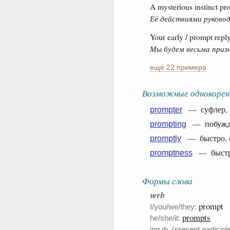
A mysterious instinct pr
Её действиями руковод
Your early / prompt repl
Мы будем весьма приз
ещё 22 примера
Возможные однокорен
— суфлер, п
prompter
— побужд
prompting
— быстро, с
promptly
— быстрот
promptness
Формы слова
verb
prompt
I/you/we/they:
prompts
he/she/it:
ing ф. (present participle