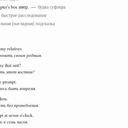
pter
's box
амер
. —
будка суфлера
—
быстрое расследование
льная [наглядная] подсказка
my relatives
вонить своим родным.
y that suit?
ить этот костюм?
be prompt.
тесь быть вовремя.
aken.
ть без промедления.
t at seven o'clock.
о в семь часов.