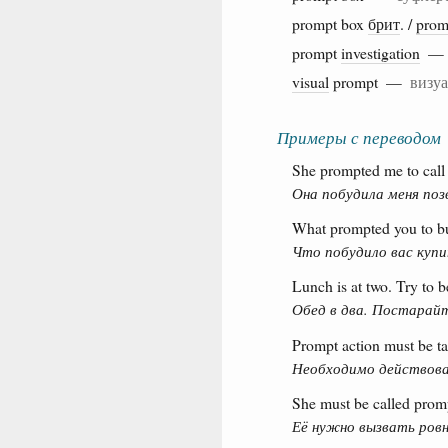
prompt box
брит
. /
prom
prompt
investigation
visual
prompt —
визуа
Примеры с переводом
She prompted me to call 
Она побудила меня поз
What prompted you to bu
Что побудило вас куп
Lunch is at two. Try to 
Обед в два. Постарай
Prompt action must be t
Необходимо действова
She must be called promp
Её нужно вызвать ровн