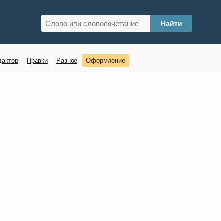
дактор
Правки
Разное
Оформление