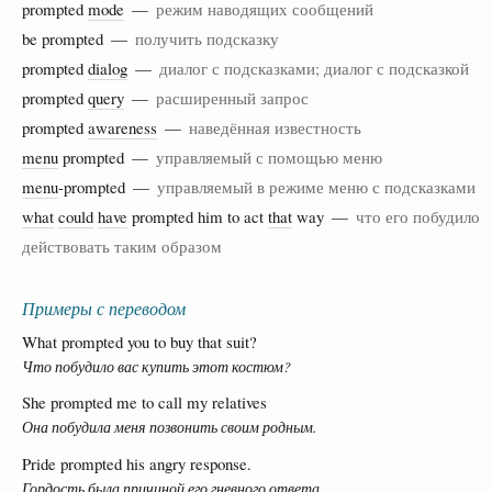
prompted
mode
—
режим наводящих сообщений
be prompted —
получить подсказку
prompted
dialog
—
диалог с подсказками; диалог с подсказкой
prompted
query
—
расширенный запрос
prompted
awareness
—
наведённая известность
menu
prompted —
управляемый с помощью меню
menu
-prompted —
управляемый в режиме меню с подсказками
what
could
have
prompted him to act
that
way —
что его побудило
действовать таким образом
Примеры с переводом
What prompted you to buy that suit?
Что побудило вас купить этот костюм?
She prompted me to call my relatives
Она побудила меня позвонить своим родным.
Pride prompted his angry response.
Гордость была причиной его гневного ответа.