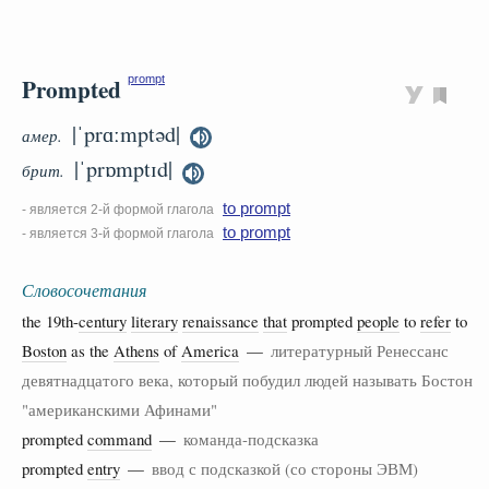
Prompted
prompt
|ˈprɑːmptəd|
амер.
|ˈprɒmptɪd|
брит.
to prompt
- является 2-й формой глагола
to prompt
- является 3-й формой глагола
Словосочетания
the 19th-
century
literary
renaissance
that
prompted
people
to
refer
to
Boston
as the
Athens
of
America
—
литературный Ренессанс
девятнадцатого века, который побудил людей называть Бостон
"американскими Афинами"
prompted
command
—
команда-подсказка
prompted
entry
—
ввод с подсказкой (со стороны ЭВМ)