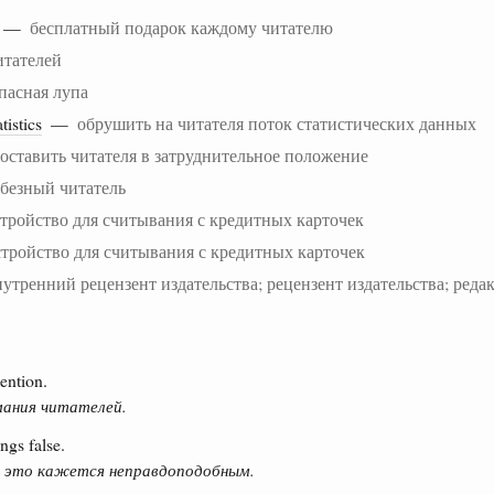
r —
бесплатный подарок каждому читателю
итателей
пасная лупа
atistics
—
обрушить на читателя поток статистических данных
оставить читателя в затруднительное положение
безный читатель
тройство для считывания с кредитных карточек
стройство для считывания с кредитных карточек
нутренний рецензент издательства; рецензент издательства; реда
tention.
ания читателей.
ngs false.
 это кажется неправдоподобным.