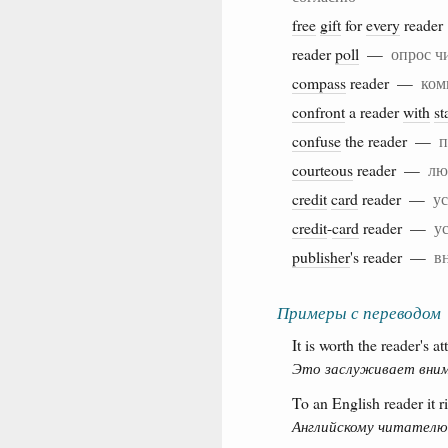
free
gift
for
every
reade
reader
poll
—
опрос ч
compass
reader —
ком
confront
a reader
with
st
confuse
the reader —
п
courteous
reader —
лю
credit
card
reader —
ус
credit
-
card
reader —
у
publisher
's reader —
в
Примеры с переводом
It is worth the reader's at
Это заслуживает вним
To an English reader it ri
Английскому читателю