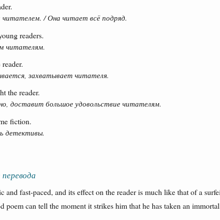
der.
 читателем. / Она читает всё подряд.
young readers.
м читателям.
 reader.
ывается, захватывает читателя.
ht the reader.
нно, доставит большое удовольствие читателям.
me fiction.
ь детективы.
 перевода
tic and fast-paced, and its effect on the reader is much like that of a surfei
od poem can tell the moment it strikes him that he has taken an immortal