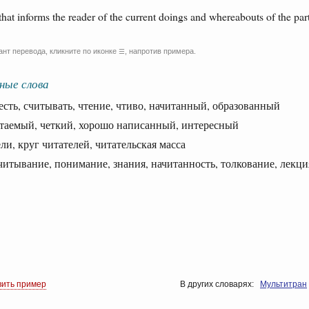
that informs the reader of the current doings and whereabouts of the partic
ант перевода, кликните по иконке
, напротив примера.
☰
ные слова
ть, считывать, чтение, чтиво, начитанный, образованный
емый, четкий, хорошо написанный, интересный
, круг читателей, читательская масса
тывание, понимание, знания, начитанность, толкование, лекци
вить пример
В других словарях:
Мультитран