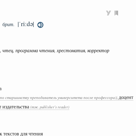
|ˈriːdə|
брит.
 чтец, программа чтения, хрестоматия, корректор
а
; доцент
 по старшинству преподаватель университета после профессора)
т издательства
(тж. publisher's reader)
к текстов для чтения