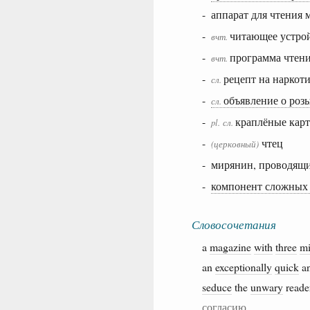
- аппарат для чтения
-
читающее устрой
вчт.
-
программа чтен
вчт.
-
рецепт на наркот
сл.
-
объявление о роз
сл.
-
краплёные кар
pl.
сл.
-
чтец
(церковный)
- мирянин, проводящ
-
компонент сложных 
Словосочетания
a
magazine
with
three
mi
an
exceptionally
quick
a
seduce
the
unwary
read
согласию