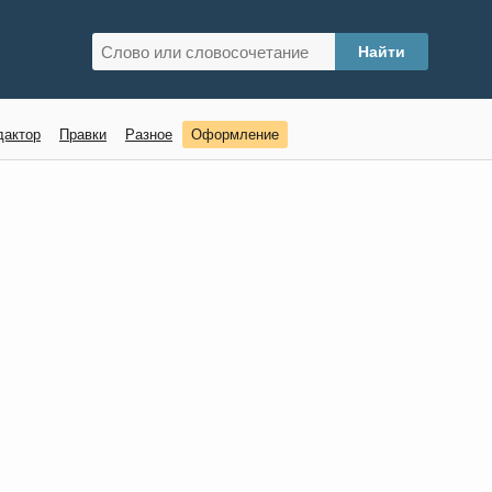
дактор
Правки
Разное
Оформление