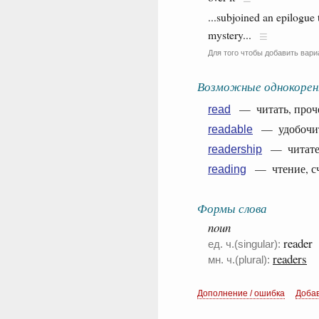
...subjoined an epilogue 
mystery...
Для того чтобы добавить вари
Возможные однокорен
— читать, прочес
read
— удобочита
readable
— читатели
readership
— чтение, счи
reading
Формы слова
noun
reader
ед. ч.(singular):
readers
мн. ч.(plural):
Дополнение / ошибка
Доба