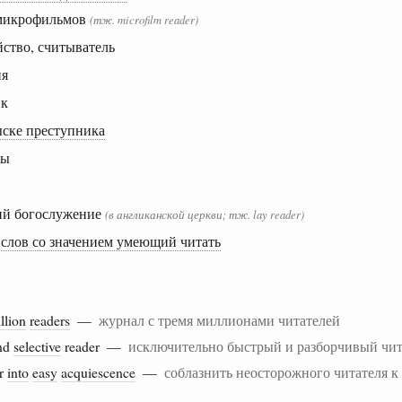
 микрофильмов
(тж. microfilm reader)
ство, считыватель
ия
ик
ыске преступника
ты
ий богослужение
(в англиканской церкви; тж. lay reader)
слов со значением умеющий читать
llion
readers
—
журнал с тремя миллионами читателей
nd
selective
reader —
исключительно быстрый и разборчивый чит
er
into
easy
acquiescence
—
соблазнить неосторожного читателя к