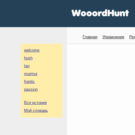
Главная
Упражнения
Ре
welcome
hush
tan
murmur
frantic
passion
Вся история
Мой словарь