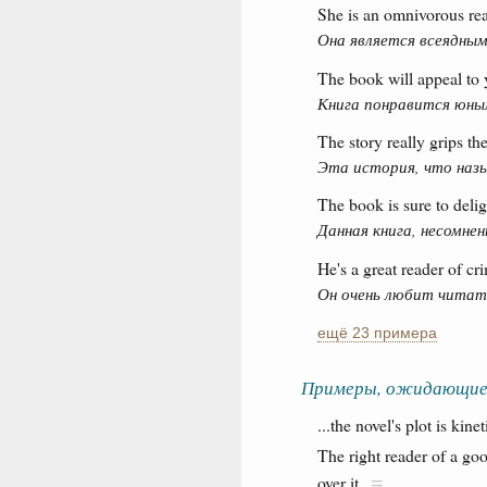
She is an omnivorous rea
Она является всеядным
The book will appeal to 
Книга понравится юны
The story really grips the
Эта история, что наз
The book is sure to delig
Данная книга, несомне
He's a great reader of cri
Он очень любит читат
ещё 23 примера
Примеры, ожидающие
...the novel's plot is kine
The right reader of a go
over it