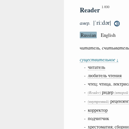
Reader
1 830
|ˈriːdər|
амер.
Russian
English
читатель, считыватель,
существительное
↓
-
читатель
-
любитель чтения
- чтец; чтица, лектрис
-
ридер
(Reader)
(второй
-
рецензен
(внутренний)
-
корректор
- подчитчик
-
хрестоматия; сборни