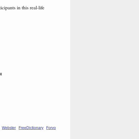
ipants in this real-life
я
Webster
FreeDictionary
Forvo