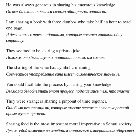
He was always generous in sharing his enormous knowledge.
Он всегда охотно делился своими обширными знаниями.
I am sharing a book with three dumbos who take half an hour to read
one page.
Я делю книгу с тремя идиотами, которые полчаса читают одну
страницу.
They seemed to be sharing a private joke.
Похоже, это была шутка, понятная только им самим.
The sharing of the wine has symbolic meaning.
Совместное употребление вина имеет символическое значение.
You could facilitate the process by sharing your knowledge.
Вы могли бы облегчить этот процесс, поделившись тем, что знаете.
They were strangers sharing a pinpoint of time together.
Они были незнакомцами, которые вместе пережили этот короткий
промежуток времени.
Sharing food is the most important moral imperative in Semai society.
Делёж едой является важнейшим моральным императивом общества