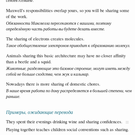
сеноев /семаев/.
Maxwell's responsibilities overlap yours, so you will be sharing some
of the work.
Обязанности Максвелла пересекаются с вашими, поэтому
определённую часть работы вы будете делать вместе.
The sharing of electrons creates molecules.
Такое обобществление электронов приводит к образованию молекул.
Animals sharing this basic architecture may have no closer affinity
than a beetle and a squid.
Животные, разделяющие это базовое строение, могут иметь между
собой не больше сходства, чем жук и кальмар.
Nowadays there is more sharing of domestic chores.
В наше время работа по дому распределяется в большей степени, чем
раньше.
Примеры, ожидающие перевода
They spent their evenings drinking wine and sharing confidences.
Playing together teaches children social conventions such as sharing.