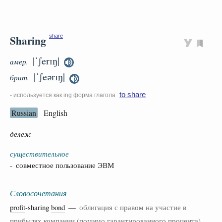
Sharing
share
|ˈʃerɪŋ|
амер.
|ˈʃeərɪŋ|
брит.
to share
- используется как ing форма глагола
Russian
English
дележ
существительное
- совместное пользование ЭВМ
Словосочетания
profit
-sharing
bond
—
облигация с правом на участие в
прибылях компании (помимо гарантированного процента)