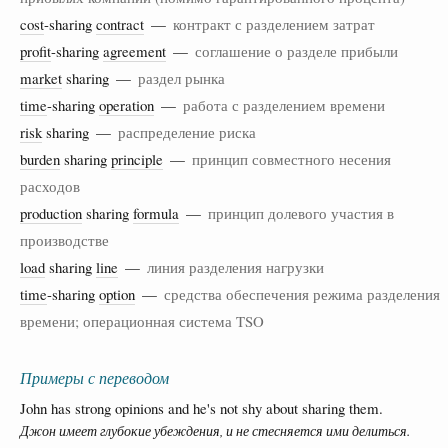
cost
-sharing
contract
—
контракт с разделением затрат
profit
-sharing
agreement
—
соглашение о разделе прибыли
market
sharing —
раздел рынка
time
-sharing
operation
—
работа с разделением времени
risk
sharing —
распределение риска
burden
sharing
principle
—
принцип совместного несения
расходов
production
sharing
formula
—
принцип долевого участия в
производстве
load
sharing
line
—
линия разделения нагрузки
time
-sharing
option
—
средства обеспечения режима разделения
времени; операционная система TSO
Примеры с переводом
John has strong opinions and he's not shy about sharing them.
Джон имеет глубокие убеждения, и не стесняется ими делиться.