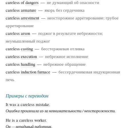
careless of
dangers
—
не думающий об опасности
careless
armature
—
якорь без сердечника
careless
arrestment
—
неосторожное арретирование; грубое
арретирование
careless
arson
—
поджог в результате небрежности;
неумышленный поджог
careless
casting
—
бесстержневая отливка
careless
execution
—
небрежное исполнение
careless
handling
—
небрежное обращение
careless
induction
furnace
—
бессердечниковая индукционная
печь
Примеры с переводом
It was a careless mistake.
Ошибка произошла из-за невнимательности / неосторожности.
He is a careless worker.
Он — нерадивый работник.