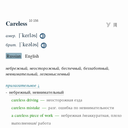
Careless
10 156
|ˈkerləs|
амер.
|ˈkeələs|
брит.
Russian
English
небрежный, неосторожный, беспечный, беззаботный,
невнимательный, легкомысленный
прилагательное
↓
-
небрежный, невнимательный
careless driving —
неосторожная езда
careless mistake —
разг. ошибка по невнимательности
a careless piece of work —
небрежная /неаккуратная, плохо
выполненная/ работа