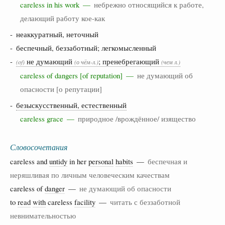
careless in his work —
небрежно относящийся к работе,
делающий работу кое-как
- неаккуратный, неточный
- беспечный, беззаботный; легкомысленный
-
не думающий
; пренебрегающий
(of)
(о чём-л.)
(чем л.)
careless of dangers [of reputation] —
не думающий об
опасности [о репутации]
-
безыскусственный, естественный
careless grace —
природное /врождённое/ изящество
Словосочетания
careless and
untidy
in her
personal
habits
—
беспечная и
неряшливая по личным человеческим качествам
careless of
danger
—
не думающий об опасности
to
read
with
careless
facility
—
читать с беззаботной
невнимательностью