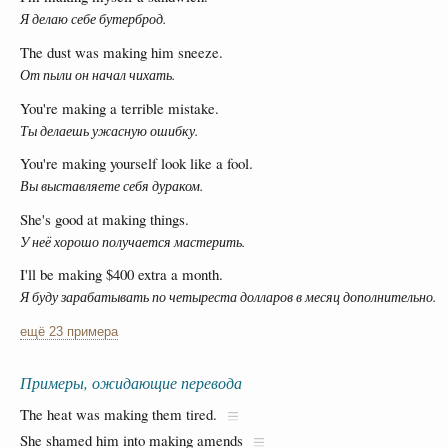
Я делаю себе бутерброд.
The dust was making him sneeze.
От пыли он начал чихать.
You're making a terrible mistake.
Ты делаешь ужасную ошибку.
You're making yourself look like a fool.
Вы выставляете себя дураком.
She's good at making things.
У неё хорошо получается мастерить.
I'll be making $400 extra a month.
Я буду зарабатывать по четыреста долларов в месяц дополнительно.
ещё 23 примера
Примеры, ожидающие перевода
The heat was making them tired.
She shamed him into making amends