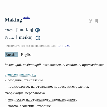
Making
make
|ˈmeɪkɪŋ|
амер.
|ˈmeɪkɪŋ|
брит.
to make
- используется как ing форма глагола
Russian
English
делающий, создающий, изготовление, создание, производство
существительное
↓
-
создание, становление
-
производство, изготовление; процесс изготовления,
фабрикация; переработка
-
количество изготовленного, произведённого
- форма, сложение, строение