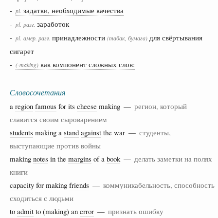
-
задатки, необходимые качества
pl.
-
заработок
pl.
разг.
-
принадлежности
для свёртывания
pl.
амер.
разг.
(табак, бумага)
сигарет
-
как компонент сложных слов:
(-making)
Словосочетания
a
region
famous
for its
cheese
making —
регион, который
славится своим сыроварением
students
making a
stand
against
the war —
студенты,
выступающие против войны
making
notes
in the
margins
of a
book
—
делать заметки на полях
книги
capacity
for making
friends
—
коммуникабельность, способность
сходиться с людьми
to
admit
to (making) an
error
—
признать ошибку