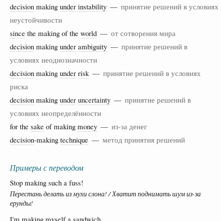
decision
making
under
instability
—
принятие решений в условиях
неустойчивости
since
the making of the
world
—
от сотворения мира
decision
making
under
ambiguity
—
принятие решений в
условиях неоднозначности
decision
making
under
risk
—
принятие решений в условиях
риска
decision
making
under
uncertainty
—
принятие решений в
условиях неопределённости
for the
sake
of making
money
—
из-за денег
decision
-making
technique
—
метод принятия решений
Примеры с переводом
Stop making such a fuss!
Перестань делать из мухи слона! / Хватит поднимать шум из-за
ерунды!
I'm making myself a sandwich.