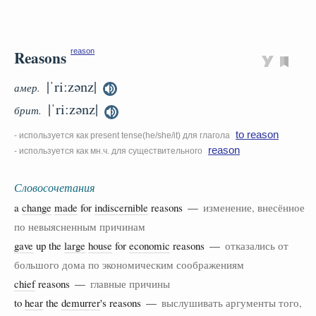
Reasons
reason
|ˈriːzənz|
амер.
|ˈriːzənz|
брит.
to reason
- используется как present tense(he/she/it) для глагола
reason
- используется как мн.ч. для существительного
Словосочетания
a
change
made
for
indiscernible
reasons —
изменение, внесённое
по невыясненным причинам
gave
up the
large
house
for
economic
reasons —
отказались от
большого дома по экономическим соображениям
chief
reasons —
главные причины
to
hear
the
demurrer
's reasons —
выслушивать аргументы того,