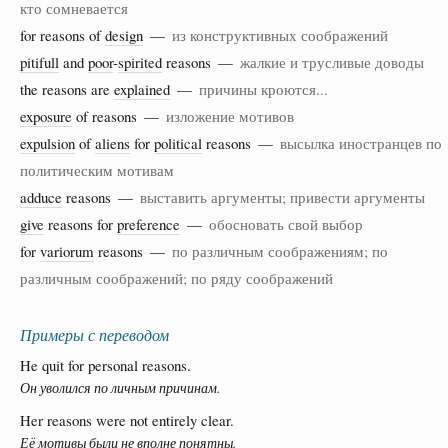
кто сомневается
for reasons of
design
—
из конструктивных соображений
pitifull
and
poor
-
spirited
reasons —
жалкие и трусливые доводы
the reasons are
explained
—
причины кроются...
exposure
of reasons —
изложение мотивов
expulsion
of
aliens
for
political
reasons —
высылка иностранцев по
политическим мотивам
adduce
reasons —
выставить аргументы; привести аргументы
give
reasons for
preference
—
обосновать свой выбор
for
variorum
reasons —
по различным соображениям; по
различным соображений; по ряду соображений
Примеры с переводом
He quit for personal reasons.
Он уволился по личным причинам.
Her reasons were not entirely clear.
Её мотивы были не вполне понятны.