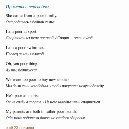
Примеры с переводом
She came from a poor family.
Она родилась в бедной семье.
I am poor at sport.
Спортсмен из меня никакой. / Спорт — это не моё.
I am a poor swimmer.
Пловец из меня плохой.
Oh, you poor thing.
Ах ты, бедняжка!
We were too poor to buy new clothes.
Мы были слишком бедны, чтобы покупать новую одежду.
He's poor at sports.
Он не силён в спорте. / Из него никудышный спортсмен.
My parents are both in rather poor health.
Оба моих родителя довольно слабого здоровья.
ещё 23 примера