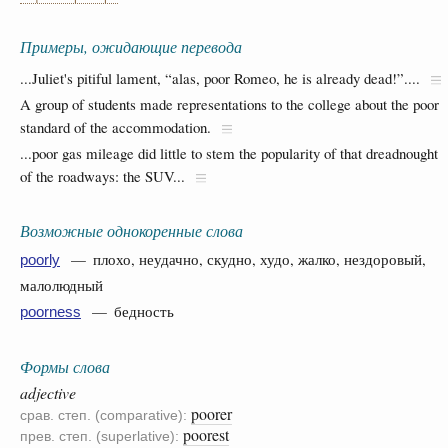
Примеры, ожидающие перевода
...Juliet's pitiful lament, “alas, poor Romeo, he is already dead!”....
A group of students made representations to the college about the poor
standard of the accommodation.
...poor gas mileage did little to stem the popularity of that dreadnought
of the roadways: the SUV...
Возможные однокоренные слова
— плохо, неудачно, скудно, худо, жалко, нездоровый,
poorly
малолюдный
— бедность
poorness
Формы слова
adjective
poorer
срав. степ. (comparative):
poorest
прев. степ. (superlative):