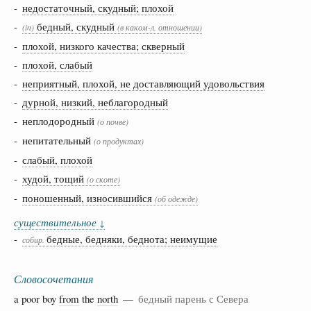
-
недостаточный, скудный; плохой
-
бедный, скудный
(in)
(в каком-л. отношении)
-
плохой, низкого качества; скверный
-
плохой, слабый
-
неприятный, плохой, не доставляющий удовольствия
-
дурной, низкий, неблагородный
- неплодородный
(о почве)
- непитательный
(о продуктах)
-
слабый, плохой
-
худой, тощий
(о скоте)
-
поношенный, износившийся
(об одежде)
существительное
↓
-
бедные, бедняки, беднота; неимущие
собир.
Словосочетания
a poor boy
from
the
north
—
бедный парень с Севера