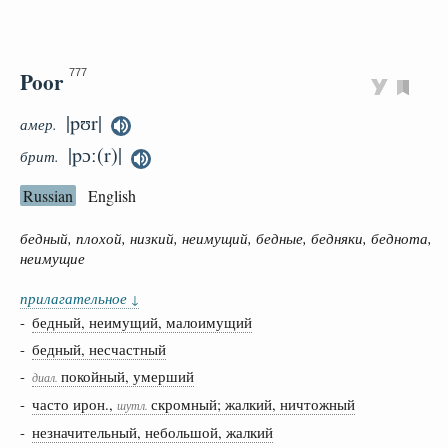
Poor
777
|pʊr|
амер.
|pɔː(r)|
брит.
Russian
English
бедный, плохой, низкий, неимущий, бедные, бедняки, беднота,
неимущие
прилагательное
↓
-
бедный, неимущий, малоимущий
-
бедный, несчастный
-
покойный, умерший
диал.
-
часто ирон.,
скромный; жалкий, ничтожный
шутл.
-
незначительный, небольшой, жалкий