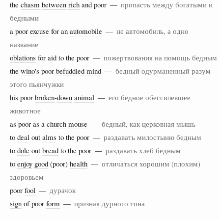
the
chasm
between
rich
and poor —
пропасть между богатыми и
бедными
a poor
excuse
for an
automobile
—
не автомобиль, а одно
название
oblations
for aid to the poor —
пожертвования на помощь бедным
the
wino
's poor
befuddled
mind
—
бедный одурманенный разум
этого пьянчужки
his poor
broken
-
down
animal
—
его бедное обессилевшее
животное
as poor as a
church
mouse
—
бедный, как церковная мышь
to
deal
out
alms
to the poor —
раздавать милостыню бедным
to
dole
out
bread
to the poor —
раздавать хлеб бедным
to
enjoy
good
(poor)
health
—
отличаться хорошим (плохим)
здоровьем
poor
fool
—
дурачок
sign
of poor
form
—
признак дурного тона