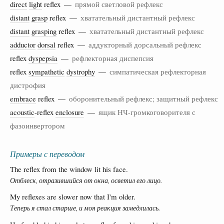
direct
light
reflex —
прямой светловой рефлекс
distant
grasp
reflex —
хватательный дистантный рефлекс
distant
grasping
reflex —
хватательный дистантный рефлекс
adductor
dorsal
reflex —
аддукторный дорсальный рефлекс
reflex
dyspepsia
—
рефлекторная диспепсия
reflex
sympathetic
dystrophy
—
симпатическая рефлекторная
дистрофия
embrace
reflex —
оборонительный рефлекс; защитный рефлекс
acoustic
-reflex
enclosure
—
ящик НЧ-громкоговорителя с
фазоинвертором
Примеры с переводом
The reflex from the window lit his face.
Отблеск, отразившийся от окна, осветил его лицо.
My reflexes are slower now that I'm older.
Теперь я стал старше, и моя реакция замедлилась.