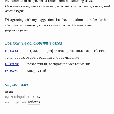
He fumbled in his pocket, a reflex from his smoking days.
Он порылся в кармане - привычка, оставшаяся от того времени, когда
он ещё курил.
Disagreeing with my suggestions has become almost a reflex for him.
Несогласие с моими предложениями стало для него почти
рефлекторным.
Возможные однокоренные слова
— отражение, рефлексия, размышление, отблеск,
reflexion
тень, образ, отсвет, раздумье, обдумывание
— возвратный, возвратное местоимение
reflexive
— завернутый
reflexed
Формы слова
noun
reflex
ед. ч.(singular):
reflexes
мн. ч.(plural):