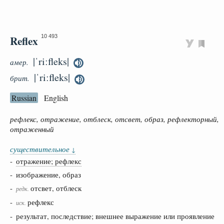
Reflex
10 493
|ˈriːfleks|
амер.
|ˈriːfleks|
брит.
Russian
English
рефлекс, отражение, отблеск, отсвет, образ, рефлекторный,
отраженный
существительное
↓
-
отражение; рефлекс
- изображение, образ
-
отсвет, отблеск
редк.
-
рефлекс
иск.
- результат, последствие; внешнее выражение или проявление