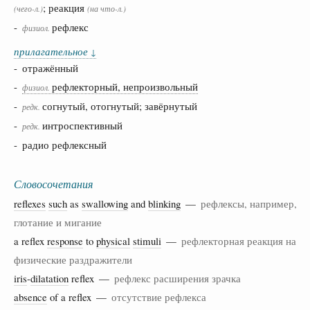
; реакция
(чего-л.)
(на что-л.)
-
рефлекс
физиол.
прилагательное
↓
- отражённый
-
рефлекторный, непроизвольный
физиол.
-
согнутый, отогнутый; завёрнутый
редк.
-
интроспективный
редк.
- радио рефлексный
Словосочетания
reflexes
such
as
swallowing
and
blinking
—
рефлексы, например,
глотание и мигание
a reflex
response
to
physical
stimuli
—
рефлекторная реакция на
физические раздражители
iris
-
dilatation
reflex —
рефлекс расширения зрачка
absence
of a reflex —
отсутствие рефлекса