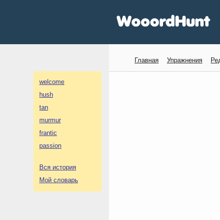
Главная
Упражнения
Ре
welcome
hush
tan
murmur
frantic
passion
Вся история
Мой словарь