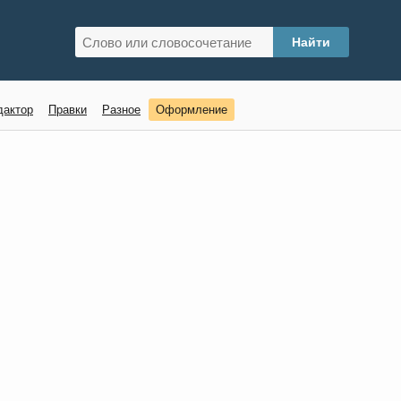
дактор
Правки
Разное
Оформление