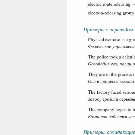
electric
route
releasin
electron
-releasing
group
Примеры с переводом
Physical exercise is a go
Физические упражнени
The police took a calcula
Освободив его, полици
They are in the process 
Они в процессе вывода
The factory faced serious
Заводу грозили серьёз
The company hopes to boo
Компания надеется ув
Примеры, ожидающие