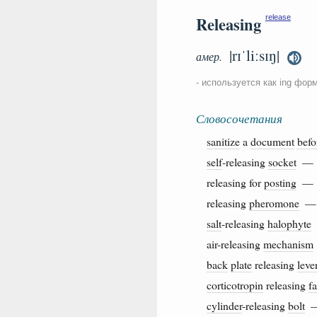
Releasing
release
|rɪˈliːsɪŋ|
амер.
- используется как ing фор
Словосочетания
sanitize
a
document
befo
self
-releasing
socket
releasing for
posting
releasing
pheromone
salt
-releasing
halophyte
air-releasing
mechanism
back
plate
releasing
leve
corticotropin
releasing
fa
cylinder
-releasing
bolt