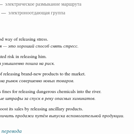
g —
электрическое размыкание маршрута
—
электроноотдающая группа
od way of releasing stress.
я — это хороший способ снять стресс.
ted risk in releasing him.
я умышленно пошла на риск.
of releasing brand-new products to the market.
 на рынок совершенно новых товаров.
 fines for releasing dangerous chemicals into the river.
ные штрафы за спуск в реку опасных химикатов.
st its sales by releasing ancillary products.
еличить продажи путём выпуска вспомогательной продукции.
 перевода