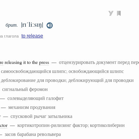
|rɪˈliːsɪŋ|
брит.
to release
ма глагола
re
releasing it to the
press
—
отцензурировать документ перед пер
—
самоосвобождающийся шлипс; освобождающийся шлипс
—
деблокирование для проводки; деблокирующий для проводки
—
сигнальный феромон
—
солевыделяющий галофит
—
механизм продувания
r
—
спусковой рычаг затыльника
ctor
—
кортикотропин-рилизинг фактор; кортиколиберин
—
засов барабана револьвера