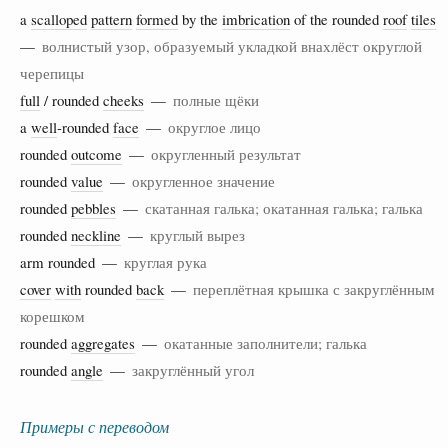
a
scalloped
pattern
formed
by the
imbrication
of the rounded
roof
tiles
—
волнистый узор, образуемый укладкой внахлёст округлой
черепицы
full
/ rounded
cheeks
—
полные щёки
a
well
-rounded
face
—
округлое лицо
rounded
outcome
—
округленный результат
rounded
value
—
округленное значение
rounded
pebbles
—
скатанная галька; окатанная галька; галька
rounded
neckline
—
круглый вырез
arm rounded —
круглая рука
cover
with
rounded
back
—
переплётная крышка с закруглённым
корешком
rounded
aggregates
—
окатанные заполнители; галька
rounded
angle
—
закруглённый угол
Примеры с переводом