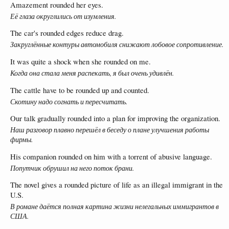
Amazement rounded her eyes.
Её глаза округлились от изумления.
The car's rounded edges reduce drag.
Закруглённые контуры автомобиля снижают лобовое сопротивление.
It was quite a shock when she rounded on me.
Когда она стала меня распекать, я был очень удивлён.
The cattle have to be rounded up and counted.
Скотину надо согнать и пересчитать.
Our talk gradually rounded into a plan for improving the organization.
Наш разговор плавно перешёл в беседу о плане улучшения работы
фирмы.
His companion rounded on him with a torrent of abusive language.
Попутчик обрушил на него поток брани.
The novel gives a rounded picture of life as an illegal immigrant in the
U.S.
В романе даётся полная картина жизни нелегальных иммигрантов в
США.