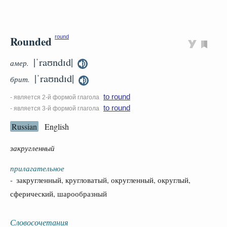
Rounded
round
|ˈraʊndɪd|
амер.
|ˈraʊndɪd|
брит.
to round
- является 2-й формой глагола
to round
- является 3-й формой глагола
Russian
English
закругленный
прилагательное
- закругленный, кругловатый, округленный, округлый,
сферический, шарообразный
Словосочетания