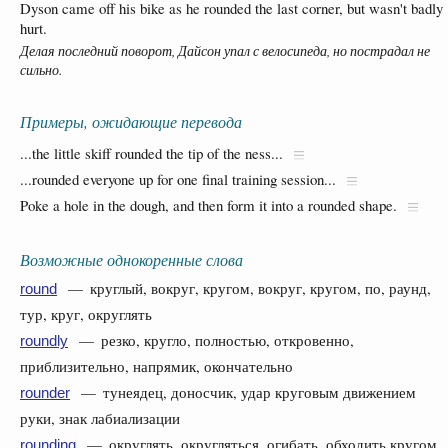
Dyson came off his bike as he rounded the last corner, but wasn't badly
hurt.
Делая последний поворот, Дайсон упал с велосипеда, но пострадал не
сильно.
Примеры, ожидающие перевода
...the little skiff rounded the tip of the ness...
...rounded everyone up for one final training session...
Poke a hole in the dough, and then form it into a rounded shape.
Возможные однокоренные слова
— круглый, вокруг, кругом, вокруг, кругом, по, раунд,
round
тур, круг, округлять
— резко, кругло, полностью, откровенно,
roundly
приблизительно, напрямик, окончательно
— тунеядец, доносчик, удар круговым движением
rounder
руки, знак лабиализации
— округлять, округляться, огибать, обходить кругом,
rounding