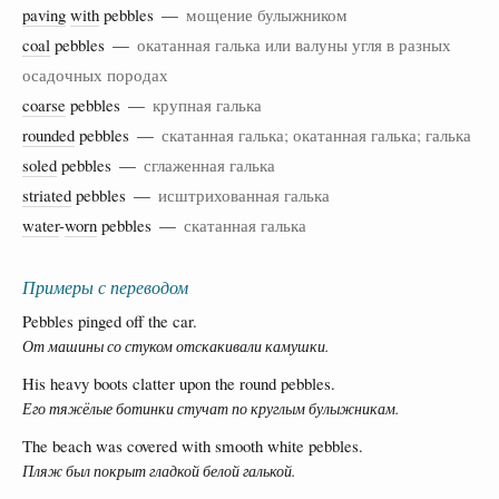
paving
with
pebbles —
мощение булыжником
coal
pebbles —
окатанная галька или валуны угля в разных
осадочных породах
coarse
pebbles —
крупная галька
rounded
pebbles —
скатанная галька; окатанная галька; галька
soled
pebbles —
сглаженная галька
striated
pebbles —
исштрихованная галька
water
-
worn
pebbles —
скатанная галька
Примеры с переводом
Pebbles pinged off the car.
От машины со стуком отскакивали камушки.
His heavy boots clatter upon the round pebbles.
Его тяжёлые ботинки стучат по круглым булыжникам.
The beach was covered with smooth white pebbles.
Пляж был покрыт гладкой белой галькой.