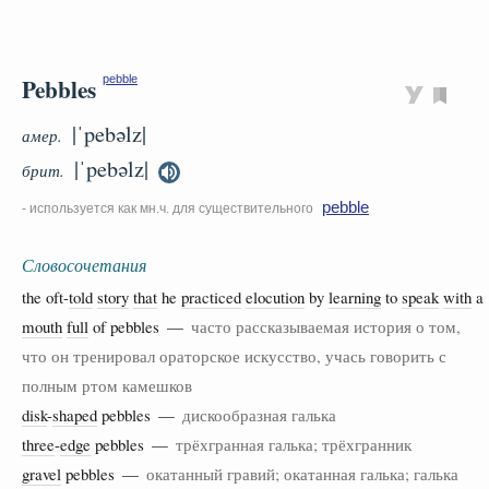
Pebbles
pebble
|ˈpebəlz|
амер.
|ˈpebəlz|
брит.
pebble
- используется как мн.ч. для существительного
Словосочетания
the oft-
told
story
that
he
practiced
elocution
by
learning
to
speak
with
a
mouth
full
of pebbles —
часто рассказываемая история о том,
что он тренировал ораторское искусство, учась говорить с
полным ртом камешков
disk
-
shaped
pebbles —
дискообразная галька
three
-
edge
pebbles —
трёхгранная галька; трёхгранник
gravel
pebbles —
окатанный гравий; окатанная галька; галька