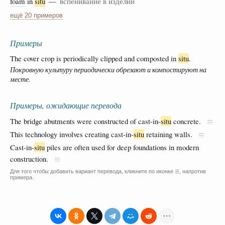
foam
in
situ
—
вспенивание в изделии
ещё 20 примеров
Примеры
The cover crop is periodically clipped and composted in
situ
.
Покровную культуру периодически обрезают и компостируют на
месте.
Примеры, ожидающие перевода
The bridge abutments were constructed of cast-in-
situ
concrete.
This technology involves creating cast-in-
situ
retaining walls.
Cast-in-
situ
piles are often used for deep foundations in modern
construction.
Для того чтобы добавить вариант перевода, кликните по иконке
, напротив
☰
примера.