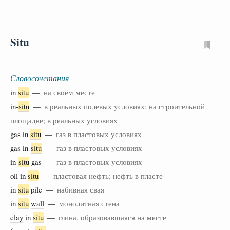
Situ
Словосочетания
in
situ
—
на своём месте
in-
situ
—
в реальных полевых условиях; на строительной
площадке; в реальных условиях
gas in
situ
—
газ в пластовых условиях
gas in-
situ
—
газ в пластовых условиях
in-
situ
gas —
газ в пластовых условиях
oil in
situ
—
пластовая нефть; нефть в пласте
in
situ
pile
—
набивная свая
in
situ
wall
—
монолитная стена
clay
in
situ
—
глина, образовавшаяся на месте