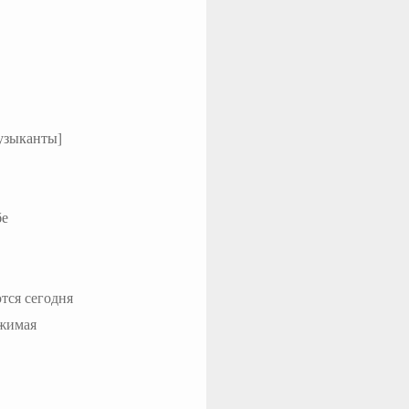
узыканты]
бе
тся сегодня
ижимая