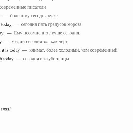
современные писатели
ay —
больному сегодня хуже
today —
сегодня пять градусов мороза
day. —
Ему несомненно лучше сегодня.
day —
хозяин сегодня зол как чёрт
n
it is today —
климат, более холодный, чем современный
ub
today —
сегодня в клубе танцы
ения!