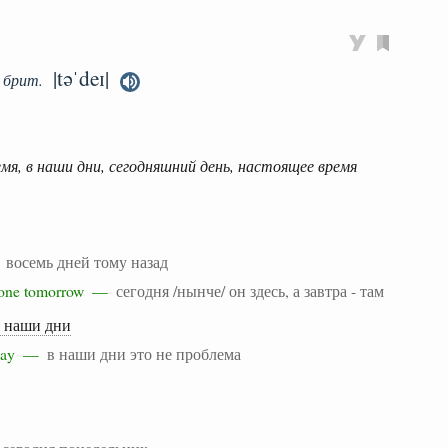
|təˈdeɪ|
брит.
емя, в наши дни, сегодняшний день, настоящее время
—
восемь дней тому назад
d gone tomorrow —
сегодня /нынче/ он здесь, а завтра - там
в наши дни
today —
в наши дни это не проблема