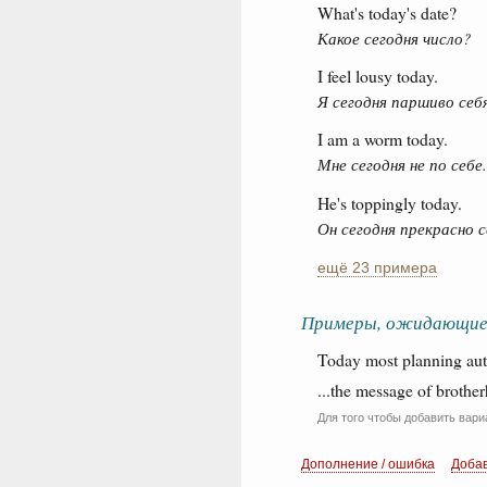
What's today's date?
Какое сегодня число?
I feel lousy today.
Я сегодня паршиво себ
I am a worm today.
Мне сегодня не по себе.
He's toppingly today.
Он сегодня прекрасно 
ещё 23 примера
Примеры, ожидающие
Today most planning autho
...the message of brother
Для того чтобы добавить вари
Дополнение / ошибка
Доба