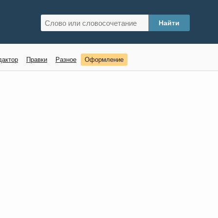
дактор
Правки
Разное
Оформление