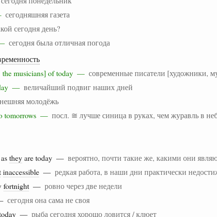
—
сегодня понедельник
 —
сегодняшняя газета
акой сегодня день?
e —
сегодня была отличная погода
временность
sts, the musicians] of today —
современные писатели [художники, м
 today —
величайший подвиг наших дней
нешняя молодёжь
two tomorrows —
посл. ≅ лучше синица в руках, чем журавль в не
as
they
are today —
вероятно, почти такие же, какими они являю
t
inaccessible
—
редкая работа, в наши дни практически недост
y
fortnight
—
ровно через две недели
 —
сегодня она сама не своя
today —
рыба сегодня хорошо ловится / клюет