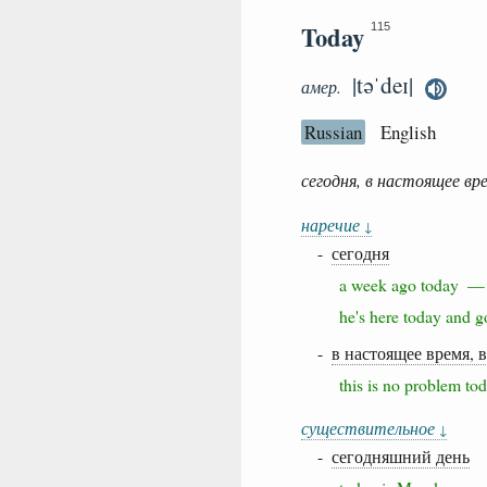
Today
115
|təˈdeɪ|
амер.
Russian
English
сегодня, в настоящее вр
наречие
↓
-
сегодня
a week ago today 
he's here today an
-
в настоящее время, 
this is no problem 
существительное
↓
-
сегодняшний день