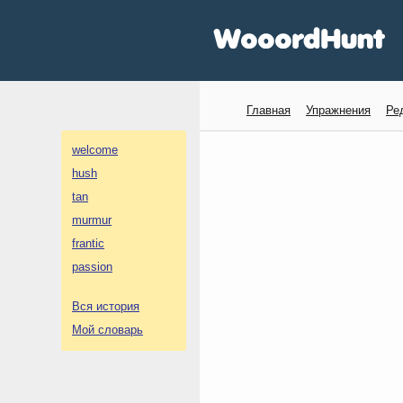
Главная
Упражнения
Ре
welcome
hush
tan
murmur
frantic
passion
Вся история
Мой словарь