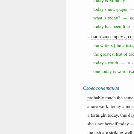
today is Monday 
today's newspaper
what is today? —
к
today has been fin
-
настоящее время, со
the writers [the arti
the greatest feat of
today's youth —
ны
one today is worth 
Словосочетания
probably
much
the
same
a
rare
work
, today
almos
a
fortnight
today,
this
da
she's not
herself
today
the
fish
are
striking
well