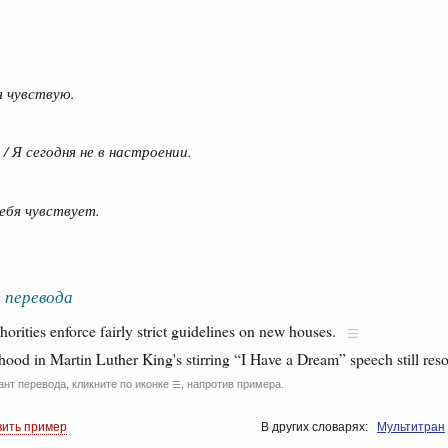
я чувствую.
 / Я сегодня не в настроении.
себя чувствует.
 перевода
rities enforce fairly strict guidelines on new houses.
hood in Martin Luther King's stirring “I Have a Dream” speech still reso
ант перевода, кликните по иконке
, напротив примера.
☰
вить пример
В других словарях:
Мультитран