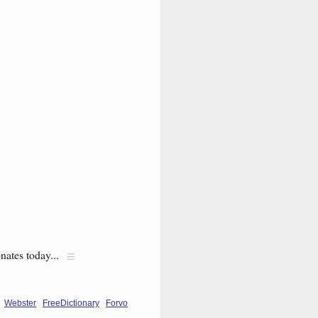
nates today...
Webster
FreeDictionary
Forvo