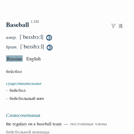
Baseball
1 232
|ˈbeɪsbɔːl|
амер.
|ˈbeɪsbɔːl|
брит.
Russian
English
бейсбол
существительное
- бейсбол
- бейсбольный мяч
Словосочетания
the
regulars
on a baseball
team
—
постоянные члены
бейсбольной команды