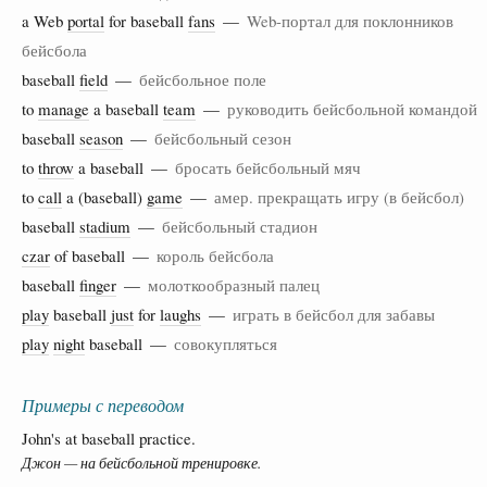
a Web
portal
for baseball
fans
—
Web-портал для поклонников
бейсбола
baseball
field
—
бейсбольное поле
to
manage
a baseball
team
—
руководить бейсбольной командой
baseball
season
—
бейсбольный сезон
to
throw
a baseball —
бросать бейсбольный мяч
to
call
a (baseball)
game
—
амер. прекращать игру (в бейсбол)
baseball
stadium
—
бейсбольный стадион
czar
of baseball —
король бейсбола
baseball
finger
—
молоткообразный палец
play
baseball
just
for
laughs
—
играть в бейсбол для забавы
play
night
baseball —
совокупляться
Примеры с переводом
John's at baseball practice.
Джон — на бейсбольной тренировке.