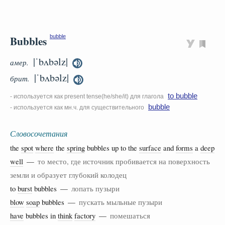
Bubbles
bubble
|ˈbʌbəlz|
амер.
|ˈbʌbəlz|
брит.
to bubble
- используется как present tense(he/she/it) для глагола
bubble
- используется как мн.ч. для существительного
Словосочетания
the
spot
where
the
spring
bubbles up to the
surface
and
forms
a
deep
well
—
то место, где источник пробивается на поверхность
земли и образует глубокий колодец
to
burst
bubbles —
лопать пузыри
blow
soap
bubbles —
пускать мыльные пузыри
have
bubbles in
think
factory
—
помешаться