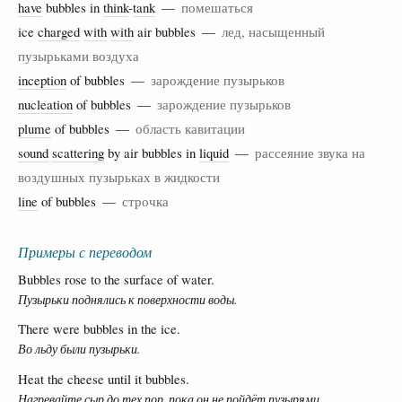
have
bubbles in
think
-
tank
—
помешаться
ice
charged
with
with
air bubbles —
лед, насыщенный
пузырьками воздуха
inception
of bubbles —
зарождение пузырьков
nucleation
of bubbles —
зарождение пузырьков
plume
of bubbles —
область кавитации
sound
scattering
by air bubbles in
liquid
—
рассеяние звука на
воздушных пузырьках в жидкости
line
of bubbles —
строчка
Примеры с переводом
Bubbles rose to the surface of water.
Пузырьки поднялись к поверхности воды.
There were bubbles in the ice.
Во льду были пузырьки.
Heat the cheese until it bubbles.
Нагревайте сыр до тех пор, пока он не пойдёт пузырями.