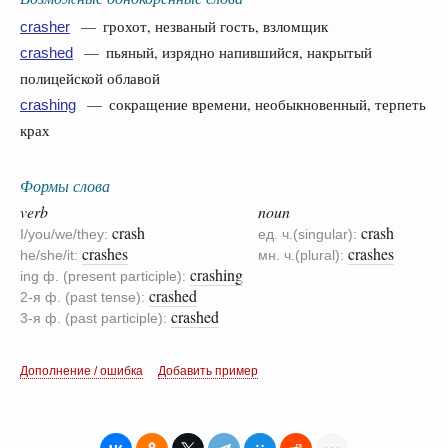
— грохот, незваный гость, взломщик
crasher
— пьяный, изрядно напившийся, накрытый
crashed
полицейской облавой
— сокращение времени, необыкновенный, терпеть
crashing
крах
Формы слова
verb
noun
crash
crash
I/you/we/they:
ед. ч.(singular):
crashes
crashes
he/she/it:
мн. ч.(plural):
crashing
ing ф. (present participle):
crashed
2-я ф. (past tense):
crashed
3-я ф. (past participle):
Дополнение / ошибка
Добавить пример