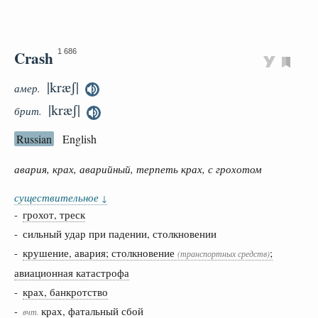
Crash
1 686
|kræʃ|
амер.
|kræʃ|
брит.
Russian
English
авария, крах, аварийный, терпеть крах, с грохотом
существительное
↓
-
грохот, треск
- сильный удар при падении, столкновении
-
крушение, авария; столкновение
;
(транспортных средств)
авиационная катастрофа
-
крах, банкротство
-
крах, фатальный сбой
вчт.