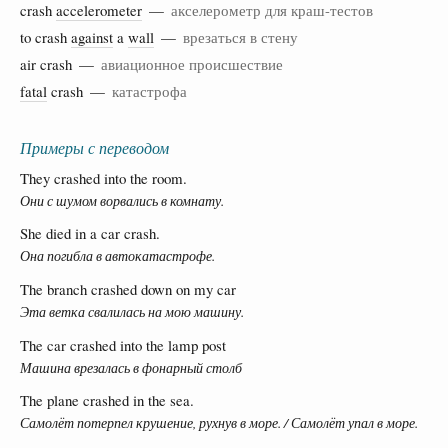
crash
accelerometer
—
акселерометр для краш-тестов
to crash
against
a
wall
—
врезаться в стену
air crash —
авиационное происшествие
fatal
crash —
катастрофа
Примеры с переводом
They crashed into the room.
Они с шумом ворвались в комнату.
She died in a car crash.
Она погибла в автокатастрофе.
The branch crashed down on my car
Эта ветка свалилась на мою машину.
The car crashed into the lamp post
Машина врезалась в фонарный столб
The plane crashed in the sea.
Самолёт потерпел крушение, рухнув в море. / Самолёт упал в море.