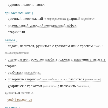
- суровое полотно; холст
прилагательное
↓
-
срочный, неотложный
; ударный
(о мероприятии)
(о работе)
-
интенсивный; дающий немедленный эффект
-
аварийный
глагол
↓
-
падать, валиться, рушиться с грохотом или с треском
(особ. о
ломких предметах)
-
с шумом или грохотом разбить; сломать, разрушить; вызвать
аварию
-
разбиться
(при падении)
-
потерпеть аварию
; разбиться
(об автомобиле и т. п.)
(о самолёте)
-
удариться с грохотом
; наскочить
;
(обо что-л.)
(на что-л.)
врезаться
(во что-л.)
ещё 9 вариантов
наречие
↓