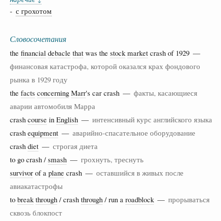
-
с грохотом
Словосочетания
the
financial
debacle
that
was the
stock
market
crash of 1929 —
финансовая катастрофа, которой оказался крах фондового
рынка в 1929 году
the
facts
concerning
Marr
's car crash —
факты, касающиеся
аварии автомобиля Марра
crash
course
in
English
—
интенсивный курс английского языка
crash
equipment
—
аварийно-спасательное оборудование
crash
diet
—
строгая диета
to go crash /
smash
—
грохнуть, треснуть
survivor
of a
plane
crash —
оставшийся в живых после
авиакатастрофы
to
break
through
/ crash
through
/ run a
roadblock
—
прорываться
сквозь блокпост