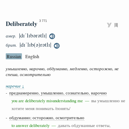
Deliberately
3 771
|dɪˈlɪbərətlɪ|
амер.
|dɪˈlɪb(ə)rətlɪ|
брит.
Russian
English
умышленно, нарочно, обдуманно, медленно, осторожно, не
спеша, осмотрительно
наречие
↓
-
преднамеренно, умышленно, сознательно, нарочно
you are deliberately misunderstanding me —
вы умышленно не
хотите меня понимать /понять/
-
обдуманно; осторожно, осмотрительно
to answer deliberately —
давать обдуманные ответы,