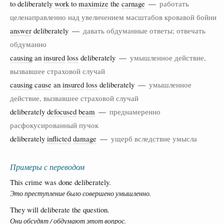
to deliberately
work
to
maximize
the
carnage
—
работать
целенаправленно над увеличением масштабов кровавой бойни
answer
deliberately —
давать обдуманные ответы; отвечать
обдуманно
causing
an
insured
loss
deliberately —
умышленное действие,
вызвавшее страховой случай
causing
cause
an
insured
loss
deliberately —
умышленное
действие, вызвавшее страховой случай
deliberately
defocused
beam
—
преднамеренно
расфокусированный пучок
deliberately
inflicted
damage
—
ущерб вследствие умысла
Примеры с переводом
This crime was done deliberately.
Это преступление было совершено умышленно.
They will deliberate the question.
Они обсудят / обдумают этот вопрос.