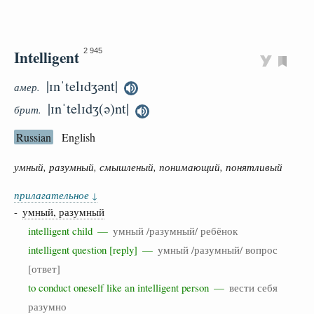
Intelligent
2 945
|ɪnˈtelɪdʒənt|
амер.
|ɪnˈtelɪdʒ(ə)nt|
брит.
Russian
English
умный, разумный, смышленый, понимающий, понятливый
прилагательное
↓
-
умный, разумный
intelligent child —
умный /разумный/ ребёнок
intelligent question [reply] —
умный /разумный/ вопрос
[ответ]
to conduct oneself like an intelligent person —
вести себя
разумно