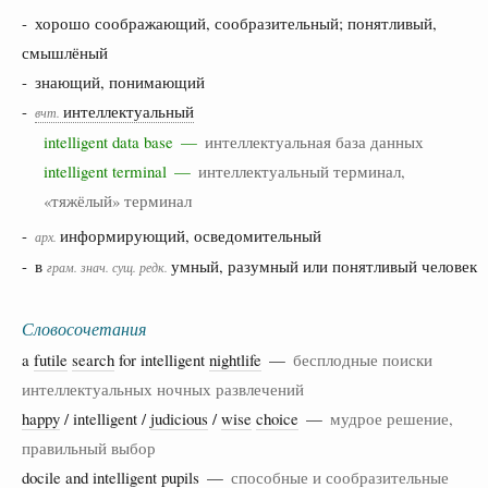
- хорошо соображающий, сообразительный; понятливый,
смышлёный
- знающий, понимающий
-
интеллектуальный
вчт.
intelligent data base —
интеллектуальная база данных
intelligent terminal —
интеллектуальный терминал,
«тяжёлый» терминал
-
информирующий, осведомительный
арх.
- в
умный, разумный или понятливый человек
грам.
знач.
сущ.
редк.
Словосочетания
a
futile
search
for intelligent
nightlife
—
бесплодные поиски
интеллектуальных ночных развлечений
happy
/ intelligent /
judicious
/
wise
choice
—
мудрое решение,
правильный выбор
docile
and intelligent
pupils
—
способные и сообразительные