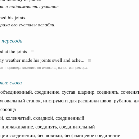
ь и подвижность суставов.
ned his joints.
раха его суставы ослабли.
 перевода
 at the joints
ainy weather made his joints swell and ache...
ант перевода, кликните по иконке
, напротив примера.
☰
ные слова
ъединенный, соединение, сустав, шарнир, соединять, сочленя
овальный станок, инструмент для расшивки швов, рубанок, д
сообща
коленчатый, складной, соединенный
прилаживание, соединять, соединительный
й соединений, бесшовный, бесфланцевое соединение