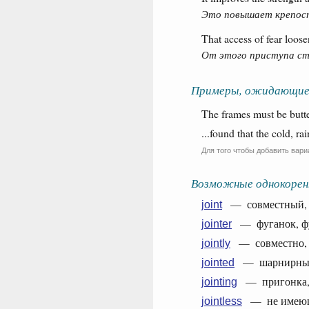
Это повышает крепост
That access of fear loose
От этого приступа ст
Примеры, ожидающие
The frames must be butted
...found that the cold, r
Для того чтобы добавить вари
Возможные однокорен
— совместный, об
joint
— фуганок, фуг
jointer
— совместно, 
jointly
— шарнирный, 
jointed
— пригонка, 
jointing
— не имеющи
jointless