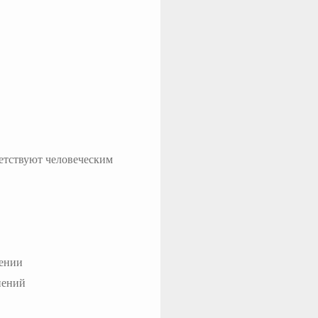
ветствуют человеческим
жении
нений