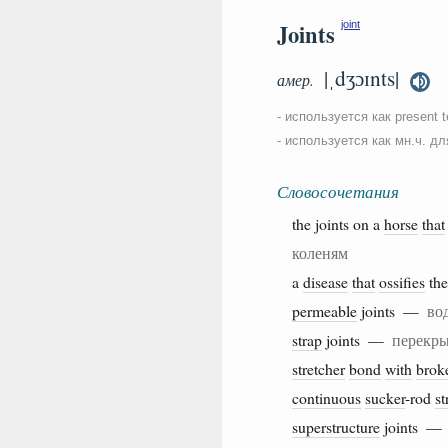
Joints
joint
|ˌdʒɔɪnts|
амер.
- используется как present t
- используется как мн.ч. д
Словосочетания
the joints on a
horse
that
коленям
a
disease
that
ossifies
th
permeable
joints —
во
strap
joints —
перекры
stretcher
bond
with
brok
continuous
sucker
-rod
st
superstructure
joints 