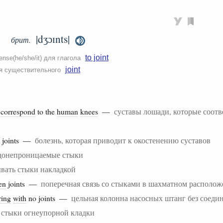
|dʒɔɪnts|
брит.
to joint
ense(he/she/it) для глагола
joint
ля существительного
correspond
to the
human
knees
—
суставы лошади, которые соот
e joints —
болезнь, которая приводит к окостенению суставов
донепроницаемые стыки
вать стыки накладкой
en
joints —
поперечная связь со стыками в шахматном располо
ring
with
no joints —
цельная колонна насосных штанг без соеди
—
стыки огнеупорной кладки