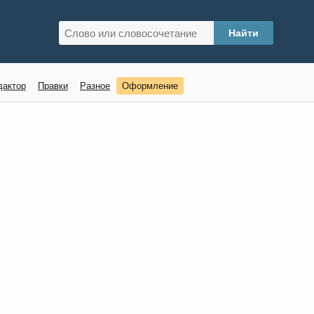
дактор
Правки
Разное
Оформление