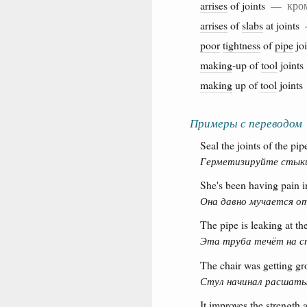
arrises
of joints —
кро
arrises
of
slabs
at joint
poor
tightness
of
pipe
jo
making
-up of
tool
join
making
up of
tool
joint
Примеры с переводом
Seal the joints of the pip
Герметизируйте стык
She's been having pain i
Она давно мучается от
The pipe is leaking at the
Эта труба течёт на с
The chair was getting gro
Стул начинал расшаты
It improves the strength a