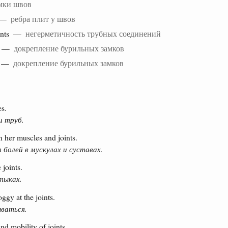
мки швов
s —
ребра плит у швов
ints —
негерметичность трубных соединений
ts —
докрепление бурильных замков
s —
докрепление бурильных замков
es.
и труб.
n her muscles and joints.
 болей в мускулах и суставах.
 joints.
тыках.
ggy at the joints.
ваться.
nd mobility of joints.