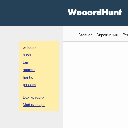
Главная
Упражнения
Ре
welcome
hush
tan
murmur
frantic
passion
Вся история
Мой словарь