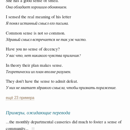
She has a good sense of smell.
Она обладает хорошим обонянием.
I sensed the real meaning of his letter
Я понял истинный смысл его письма.
Common sense is not so common.
Здравый смысл встречается не так уж часто.
Have you no sense of decency?
У вас что, нет никакого чувства приличия?
In theory their plan makes sense.
Теоретически их план вполне разумен.
They don't have the sense to admit defeat.
У них не хватает здравого смысла, чтобы признать поражение.
ещё 23 примера
Примеры, ожидающие перевода
...the monthly departmental causeries did much to foster a sense of
community...