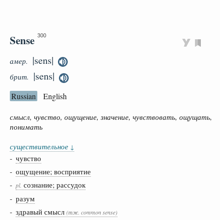
Sense
300
|sens|
амер.
|sens|
брит.
Russian
English
смысл, чувство, ощущение, значение, чувствовать, ощущать,
понимать
существительное
↓
-
чувство
-
ощущение; восприятие
-
сознание; рассудок
pl.
-
разум
-
здравый смысл
(тж. common sense)