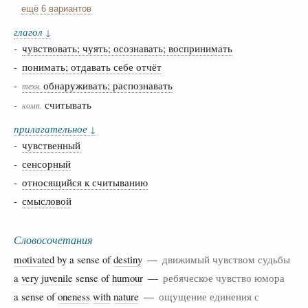
ещё 6 вариантов
глагол
↓
-
чувствовать; чуять; осознавать; воспринимать
-
понимать; отдавать себе отчёт
-
обнаруживать; распознавать
техн.
-
считывать
комп.
прилагательное
↓
-
чувственный
-
сенсорный
-
относящийся к считыванию
-
смысловой
Словосочетания
motivated
by a sense of
destiny
—
движимый чувством судьбы
a
very
juvenile
sense of
humour
—
ребяческое чувство юмора
a sense of
oneness
with
nature
—
ощущение единения с