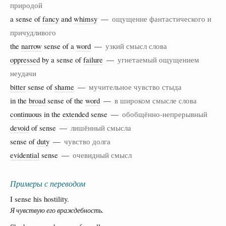
природой
a sense of
fancy
and
whimsy
—
ощущение фантастического и
причудливого
the
narrow
sense of a
word
—
узкий смысл слова
oppressed
by a sense of
failure
—
угнетаемый ощущением
неудачи
bitter
sense of
shame
—
мучительное чувство стыда
in the
broad
sense of the
word
—
в широком смысле слова
continuous
in the
extended
sense —
обобщённо-непрерывный
devoid
of sense —
лишённый смысла
sense of
duty
—
чувство долга
evidential
sense —
очевидный смысл
Примеры с переводом
I sense his hostility.
Я чувствую его враждебность.