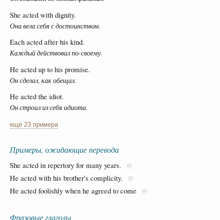
She acted with dignity.
Она вела себя с достоинством.
Each acted after his kind.
Каждый действовал по-своему.
He acted up to his promise.
Он сделал, как обещал.
He acted the idiot.
Он строил из себя идиота.
ещё 23 примера
Примеры, ожидающие перевода
She acted in repertory for many years.
He acted with his brother's complicity.
He acted foolishly when he agreed to come
Фразовые глаголы