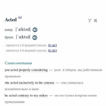
Acted
act
|ˈæktəd|
амер.
|ˈæktɪd|
брит.
to act
- является 2-й формой глагола
to act
- является 3-й формой глагола
Словосочетания
you acted
properly
considering
—
разг. в общем, вы действовали
правильно
she acted
exclusively
in the
cinema
—
она снималась
исключительно в кино
he acted
contrary
to my
orders
—
он поступил вопреки моим
приказаниям