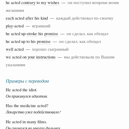
he acted
contrary
to my
wishes
—
он поступил вопреки моим
желаниям
each
acted
after
his
kind
—
каждый действовал по-своему
play
-acted —
игравший
he acted up-
stroke
his
promise
—
он сделал, как обещал
he acted up to his
promise
—
он сделал, как обещал
well
acted —
хорошо сыгранный
we acted on
your
instructions
—
мы действовали по Вашим
указаниям
Примеры с переводом
He acted the idiot.
Он прикинулся идиотом.
Has the medicine acted?
Лекарство уже подействовало?
He acted in many films.
Он снимался во многих фильмах.