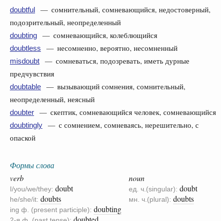
— сомнительный, сомневающийся, недостоверный,
doubtful
подозрительный, неопределенный
— сомневающийся, колеблющийся
doubting
— несомненно, вероятно, несомненный
doubtless
— сомневаться, подозревать, иметь дурные
misdoubt
предчувствия
— вызывающий сомнения, сомнительный,
doubtable
неопределенный, неясный
— скептик, сомневающийся человек, сомневающийся
doubter
— с сомнением, сомневаясь, нерешительно, с
doubtingly
опаской
Формы слова
verb
noun
doubt
doubt
I/you/we/they:
ед. ч.(singular):
doubts
doubts
he/she/it:
мн. ч.(plural):
doubting
ing ф. (present participle):
doubted
2-я ф. (past tense):