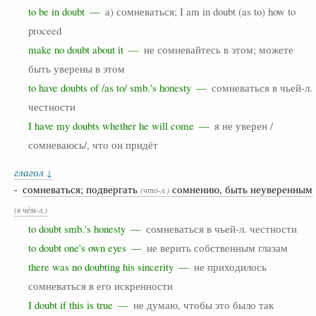
to be in doubt —
а) сомневаться; I am in doubt (as to) how to
proceed
make no doubt about it —
не сомневайтесь в этом; можете
быть уверены в этом
to have doubts of /as to/ smb.'s honesty —
сомневаться в чьей-л.
честности
I have my doubts whether he will come —
я не уверен /
сомневаюсь/, что он придёт
глагол
↓
-
сомневаться; подвергать
сомнению, быть неуверенным
(что-л.)
(в чём-л.)
to doubt smb.'s honesty —
сомневаться в чьей-л. честности
to doubt one's own eyes —
не верить собственным глазам
there was no doubting his sincerity —
не приходилось
сомневаться в его искренности
I doubt if this is true —
не думаю, чтобы это было так