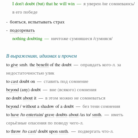
I don't doubt (but) that he will win —
я уверен /не сомневаюсь/
в его победе
- бояться, испытывать страх
-
подозревать
nothing doubting —
ничтоже сумняшеся /сумняся/
В выражениях, идиомах и прочем
to
give
smb. the
benefit
of the doubt —
оправдать кого-л. за
недостаточностью улик
to
cast
doubt on —
ставить под сомнение
beyond
(any) doubt —
вне (всякого) сомнения
no doubt
about
it —
в этом можно не сомневаться
beyond
/
without
a
shadow
of a doubt —
без тени сомнения
to
have
/to
entertain
/
grave
doubts
about
/as to/
smth
. —
иметь
серьёзные опасения по поводу чего-л.
to
throw
/to
cast
/ doubt
upon
smth
. —
подвергать что-л.