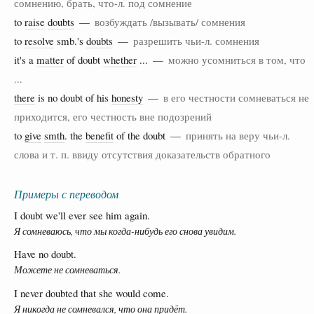
сомнению, брать, что-л. под сомнение
to
raise
doubts
—
возбуждать /вызывать/ сомнения
to
resolve
smb.'s
doubts
—
разрешить чьи-л. сомнения
it's a
matter
of doubt
whether
... —
можно усомниться в том, что
...
there
is no doubt of his
honesty
—
в его честности сомневаться не
приходится, его честность вне подозрений
to
give
smth
. the
benefit
of the doubt —
принять на веру чьи-л.
слова и т. п. ввиду отсутствия доказательств обратного
Примеры с переводом
I doubt we'll ever see him again.
Я сомневаюсь, что мы когда-нибудь его снова увидим.
Have no doubt.
Можете не сомневаться.
I never doubted that she would come.
Я никогда не сомневался, что она придёт.