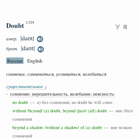
Doubt
1 034
|daʊt|
амер.
|daʊt|
брит.
Russian
English
сомнение, сомневаться, усомниться, колебаться
существительное
↓
-
сомнение; нерешительность, колебание; неясность:
no doubt —
а) без сомнения; no doubt he will come
without /beyond/ (a) doubt, beyond /past/ (all) doubt —
вне /без/
сомнения
beyond a shadow /without a shadow/ of (a) doubt —
вне всяких
сомнений