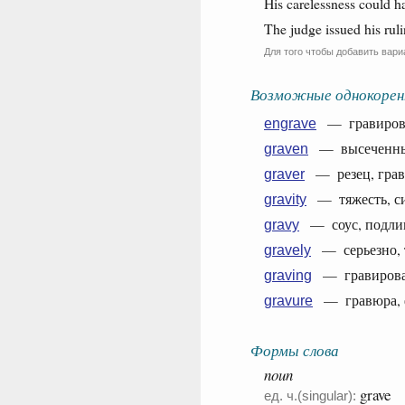
His carelessness could 
The judge issued his ruli
Для того чтобы добавить вари
Возможные однокорен
— гравироват
engrave
— высеченный
graven
— резец, граве
graver
— тяжесть, сил
gravity
— соус, подливк
gravy
— серьезно, 
gravely
— гравировани
graving
— гравюра, ф
gravure
Формы слова
noun
grave
ед. ч.(singular):