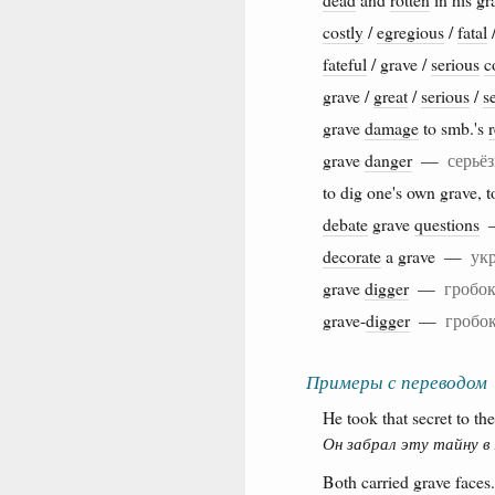
costly
/
egregious
/
fatal
fateful
/ grave /
serious
c
grave /
great
/
serious
/
s
grave
damage
to smb.'s
grave
danger
—
серьё
to dig one's own grave, t
debate
grave
questions
decorate
a grave —
ук
grave
digger
—
гробо
grave-
digger
—
гробо
Примеры с переводом
He took that secret to the
Он забрал эту тайну в
Both carried grave faces.