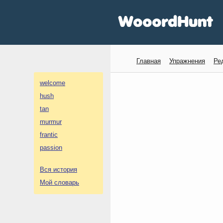
Главная
Упражнения
Ре
welcome
hush
tan
murmur
frantic
passion
Вся история
Мой словарь