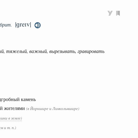
|ɡreɪv|
брит.
ный, тяжелый, важный, вырезывать, гравировать
дгробный камень
ый жителями
(в Йоркшире и Линкольншире)
шки в земле)
м и т. п.)