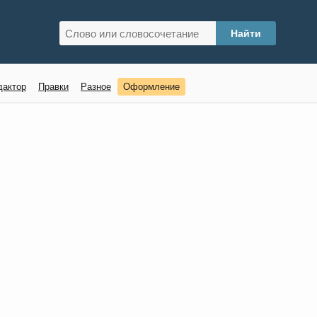
дактор
Правки
Разное
Оформление