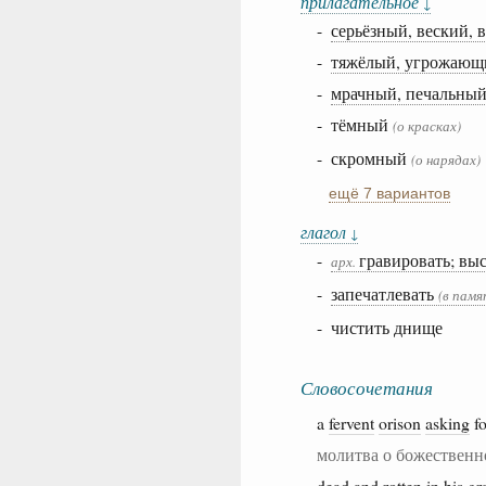
прилагательное
↓
-
серьёзный, веский,
-
тяжёлый, угрожающ
-
мрачный, печальны
- тёмный
(о красках)
- скромный
(о нарядах)
ещё 7 вариантов
глагол
↓
-
гравировать; вы
арх.
-
запечатлевать
(в памя
- чистить днище
Словосочетания
a
fervent
orison
asking
f
молитва о божественн
dead
and
rotten
in his 