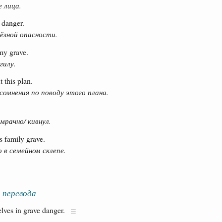
е лица.
e danger.
ёзной опасности.
 my grave.
гилу.
 this plan.
сомнения по поводу этого плана.
мрачно/ кивнул.
is family grave.
 в семейном склепе.
 перевода
lves in grave danger.