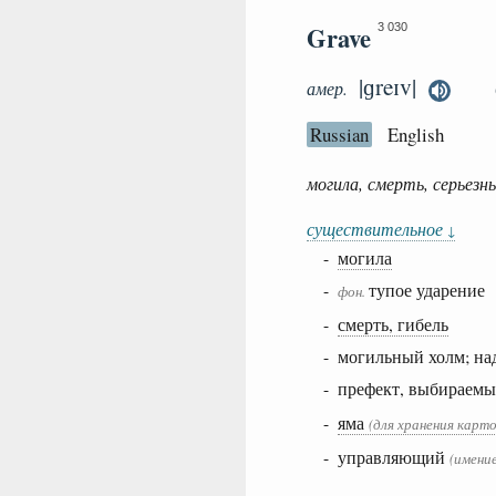
Grave
3 030
|ɡreɪv|
амер.
Russian
English
могила, смерть, серьез
существительное
↓
-
могила
-
тупое ударение
фон.
-
смерть, гибель
- могильный холм; на
- префект, выбираем
-
яма
(для хранения карто
- управляющий
(имение