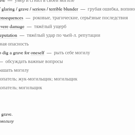
/
glaring
/ grave /
serious
/
terrible
blunder
—
грубая ошибка, вопи
onsequences
—
роковые, трагические, серьёзные последствия
evere
damage
—
тяжёлый ущерб
reputation
—
тяжёлый удар по чьей-л. репутации
зная опасность
o dig a grave for
oneself
—
рыть себе могилу
—
обсуждать важные вопросы
рашать могилу
копатель; жук-могильщик; могильщик
копатель; могильщик
 grave.
 могилу