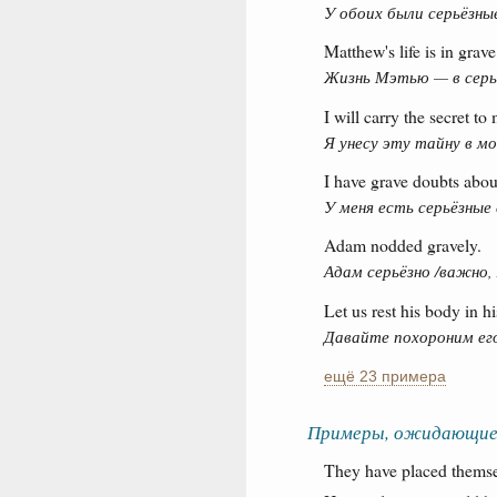
У обоих были серьёзны
Matthew's life is in grav
Жизнь Мэтью — в серь
I will carry the secret to
Я унесу эту тайну в мо
I have grave doubts about
У меня есть серьёзные 
Adam nodded gravely.
Адам серьёзно /важно, 
Let us rest his body in h
Давайте похороним его
ещё 23 примера
Примеры, ожидающие
They have placed themse