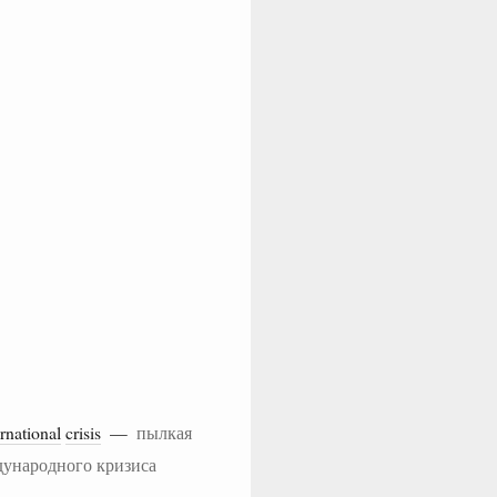
ernational
crisis
—
пылкая
дународного кризиса