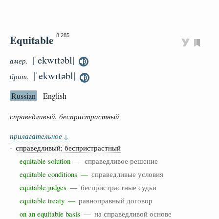
Equitable
8 285
|ˈekwɪtəbl|
амер.
|ˈekwɪtəbl|
брит.
Russian
English
справедливый, беспристрастный
прилагательное
↓
-
справедливый; беспристрастный
equitable solution —
справедливое решение
equitable conditions —
справедливые условия
equitable judges —
беспристрастные судьи
equitable treaty —
равноправный договор
on an equitable basis —
на справедливой основе