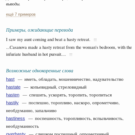
выводы.
ещё 7 примеров
Примеры, ожидающие перевода
I saw my aunt coming and beat a hasty retreat.
...Casanova made a hasty retreat from the woman's bedroom, with the
infuriate husband in hot pursuit....
Возможные однокоренные слова
— иметь, обладать, мошенничество, надувательство
hast
— копьевидный, стреловидный
hastate
— спешить, ускорять, торопить, торопиться
hasten
— поспешно, торопливо, наскоро, опрометчиво,
hastily
необдуманно, запальчиво
— поспешность, торопливость, вспыльчивость,
hastiness
необдуманность
— слишком поспешный, опрометчивый
overhasty