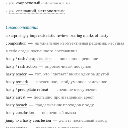
-
скороспелый
уст.
(о фруктах и т. п.)
-
спешащий, нетерпеливый
уст.
Словосочетания
a
surprisingly
impressionistic
review
bearing
marks
of hasty
composition
—
на удивление необъективная рецензия, несущая
в себе следы поспешного составления
hasty /
rash
/
snap
decision
—
поспешное решение
hasty /
rash
action
—
опрометчивый поступок
hasty
reader
—
тот, кто "глотает" книги одну за другой
hasty
remark
—
поспешное, необдуманное замечание
hasty /
precipitate
retreat
—
спешное отступление
hasty
arrest
—
поспешно произведенный арест
hasty
breach
—
проделывание проходов с ходу
hasty
conclusion
—
поспешный вывод
jump
to a hasty
conclusion
—
делать поспешный вывод
hasty
mining
—
поспешное минирование