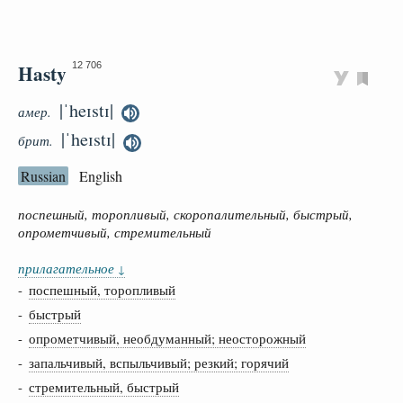
Hasty
12 706
|ˈheɪstɪ|
амер.
|ˈheɪstɪ|
брит.
Russian
English
поспешный, торопливый, скоропалительный, быстрый,
опрометчивый, стремительный
прилагательное
↓
-
поспешный, торопливый
-
быстрый
-
опрометчивый, необдуманный; неосторожный
-
запальчивый, вспыльчивый; резкий; горячий
-
стремительный, быстрый