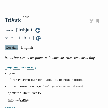
Tribute
3 355
|ˈtrɪbjuːt|
амер.
|ˈtrɪbjuːt|
брит.
Russian
English
дань, должное, награда, подношение, коллективный дар
существительное
↓
-
дань
-
обязательство платить дань; положение данника
-
подношение, награда
(особ. преподнесённые публично)
-
должное, дань; честь
-
пай, доля
горн.
глагол