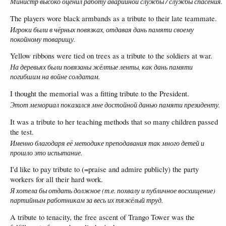
Министр высоко оценил работу аварийной службы / службы спасения.
The players wore black armbands as a tribute to their late teammate.
Игроки были в чёрных повязках, отдавая дань памяти своему
покойному товарищу.
Yellow ribbons were tied on trees as a tribute to the soldiers at war.
На деревьях были повязаны жёлтые ленты, как дань памяти
погибшим на войне солдатам.
I thought the memorial was a fitting tribute to the President.
Этот мемориал показался мне достойной данью памяти президенту.
It was a tribute to her teaching methods that so many children passed
the test.
Именно благодаря её методике преподавания так много детей и
прошло это испытание.
I'd like to pay tribute to (=praise and admire publicly) the party
workers for all their hard work.
Я хотела бы отдать должное (т.е. похвалу и публичное восхищение)
партийным работникам за весь их тяжёлый труд.
A tribute to tenacity, the free ascent of Trango Tower was the