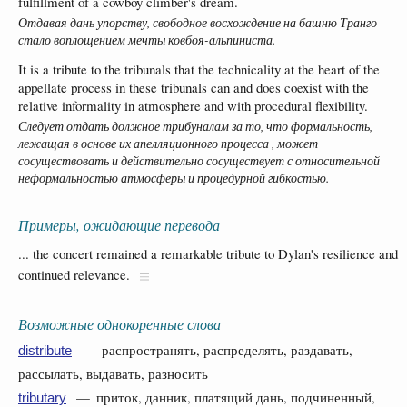
fulfillment of a cowboy climber's dream.
Отдавая дань упорству, свободное восхождение на башню Транго
стало воплощением мечты ковбоя-альпиниста.
It is a tribute to the tribunals that the technicality at the heart of the
appellate process in these tribunals can and does coexist with the
relative informality in atmosphere and with procedural flexibility.
Следует отдать должное трибуналам за то, что формальность,
лежащая в основе их апелляционного процесса , может
сосуществовать и действительно сосуществует с относительной
неформальностью атмосферы и процедурной гибкостью.
Примеры, ожидающие перевода
... the concert remained a remarkable tribute to Dylan's resilience and
continued relevance.
Возможные однокоренные слова
— распространять, распределять, раздавать,
distribute
рассылать, выдавать, разносить
— приток, данник, платящий дань, подчиненный,
tributary