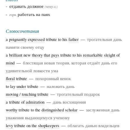
- отдавать должное
(чему-л.)
-
работать на паях
горн.
Словосочетания
a
poignantly
expressed
tribute to his
father
—
трогательная дань
памяти своему отцу
a
brilliant
new
theory
that
pays
tribute to his
remarkable
sleight
of
mind
—
блестящая новая теория, которая отдаёт дань его
удивительной ловкости ума
floral
tribute —
похоронный венок
to lay
under
tribute —
наложить дань
moving
/
touching
tribute —
трогательный подарок
a tribute of
admiration
—
дань восхищения
worthy
tribute to the
distinguished
scholar
—
заслуженная дань
уважения выдающемуся ученому
levy
tribute on the
shopkeepers
—
облагать данью владельцев