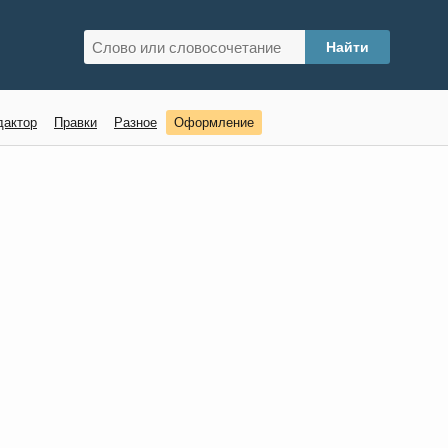
дактор
Правки
Разное
Оформление