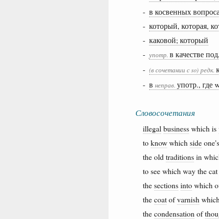
-
в косвенных вопроса
-
который, которая, к
-
каковой; который
-
в качестве по
употр.
-
(в сочетании с so)
редк.
-
в
употр., где 
неправ.
Словосочетания
illegal
business
which is
to
know
which
side
one'
the old
traditions
in whi
to see which way the ca
the
sections
into
which 
the
coat
of
varnish
whic
the
condensation
of
thou