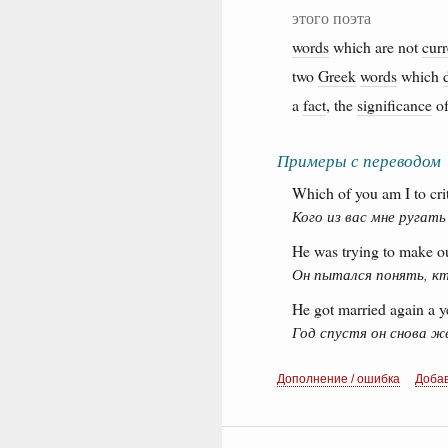
этого поэта
words
which are not
curr
two
Greek
words
which
a
fact
, the
significance
of
Примеры с переводом
Which of you am I to cri
Кого из вас мне ругать
He was trying to make o
Он пытался понять, кто
He got married again a y
Год спустя он снова же
Дополнение / ошибка
Доба