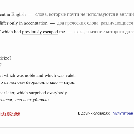
ent
in
English
—
слова, которые почти не используются в англи
differ
only
in
accentuation
—
два греческих слова, различающиеся
 which had
previously
escaped
me —
факт, значение которого до э
ticize?
?
ut which was noble and which was valet.
 из них был дворянин, а кто — слуга.
ear later, which surprised everybody.
нился, что всех удивило.
вить пример
В других словарях:
Мультитран