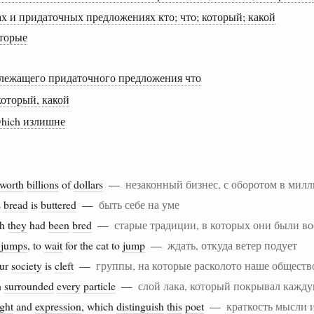
х и придаточных предложениях кто; что; который; какой
оторые
длежащего придаточного предложения что
который, какой
which излишне
worth
billions
of
dollars
—
незаконный бизнес, с оборотом в мил
s
bread
is
buttered
—
быть себе на уме
ch
they
had
been
bred
—
старые традиции, в которых они были в
t
jumps
, to
wait
for the cat to
jump
—
ждать, откуда ветер подует
our
society
is
cleft
—
группы, на которые расколото наше обществ
h
surrounded
every
particle
—
слой лака, который покрывал кажд
ght
and
expression
, which
distinguish
this
poet
—
краткость мысли 