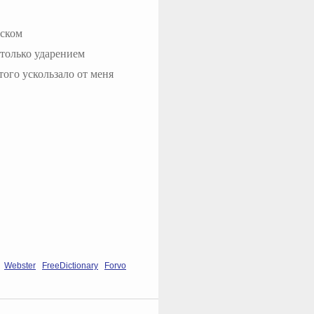
йском
 только ударением
того ускользало от меня
Webster
FreeDictionary
Forvo