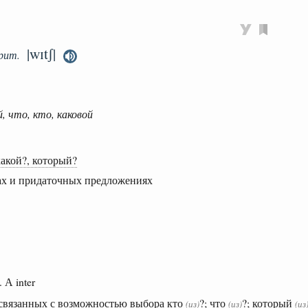
|wɪtʃ|
рит.
, что, кто, каковой
акой?, который?
ах и придаточных предложениях
. А inter
 связанных с возможностью выбора кто
?; что
?; который
(из)
(из)
(из