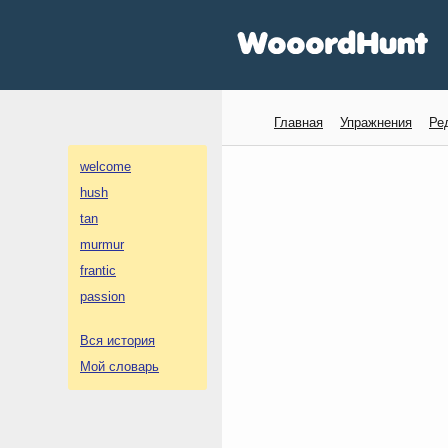
Главная
Упражнения
Ре
welcome
hush
tan
murmur
frantic
passion
Вся история
Мой словарь