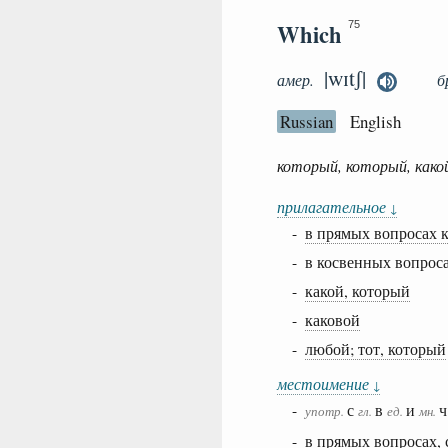
Which
75
|wɪtʃ|
амер.
б
Russian
English
который, который, какой
прилагательное
↓
-
в прямых вопросах к
- в косвенных вопрос
-
какой, который
-
каковой
-
любой; тот, который
местоимение
↓
-
с
в
и
ч
употр.
гл.
ед.
мн.
-
в прямых вопросах,