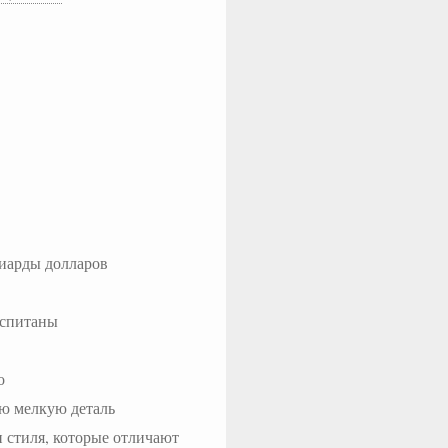
лиарды долларов
оспитаны
о
ую мелкую деталь
и стиля, которые отличают