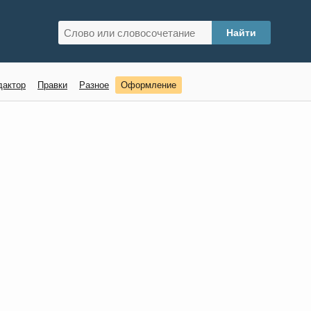
дактор
Правки
Разное
Оформление