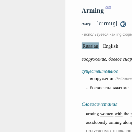
Arming
arm
|ˈɑːrmɪŋ|
амер.
- используется как ing фор
Russian
English
вооружение, боевое сна
существительное
- вооружение
(действие
- боевое снаряжение
Словосочетания
arming
women
with
the
assiduously
arming
alon
полуслепую, шаркающ