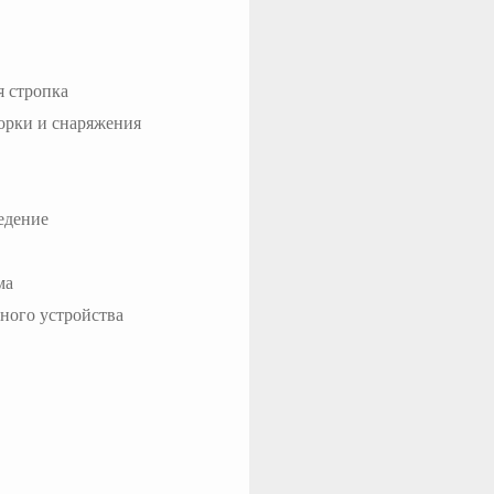
я стропка
борки и снаряжения
ведение
ма
ного устройства