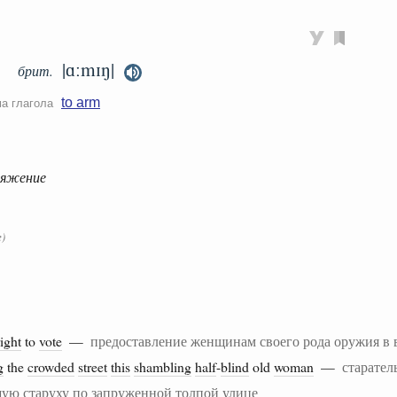
|ɑːmɪŋ|
брит.
to arm
ма глагола
ряжение
)
right
to
vote
—
предоставление женщинам своего рода оружия в в
g
the
crowded
street
this
shambling
half
-
blind
old
woman
—
старател
ую старуху по запруженной толпой улице