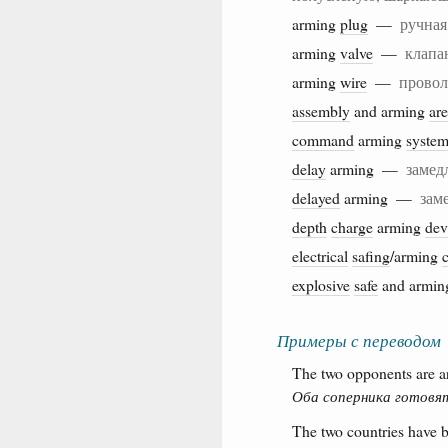
arming
plug
—
ручная
arming
valve
—
клапа
arming
wire
—
провол
assembly
and arming
ar
command
arming
syste
delay
arming —
замед
delayed
arming —
зам
depth
charge
arming
dev
electrical
safing
/arming
c
explosive
safe
and armi
Примеры с переводом
The two opponents are ar
Оба соперника готовят
The two countries have b