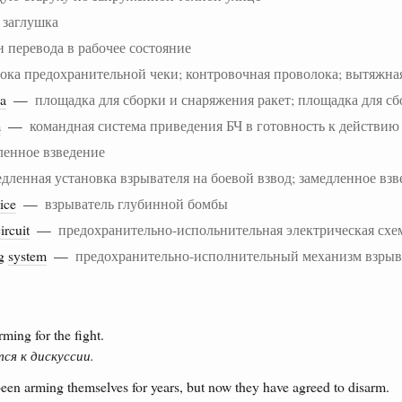
 заглушка
н перевода в рабочее состояние
ока предохранительной чеки; контровочная проволока; вытяжна
ea
—
площадка для сборки и снаряжения ракет; площадка для с
m
—
командная система приведения БЧ в готовность к действию
ленное взведение
едленная установка взрывателя на боевой взвод; замедленное вз
ice
—
взрыватель глубинной бомбы
ircuit
—
предохранительно-испольнительная электрическая схе
ng
system
—
предохранительно-исполнительный механизм взрыв
ming for the fight.
ся к дискуссии.
een arming themselves for years, but now they have agreed to disarm.