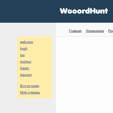
Главная
Упражнения
Ре
welcome
hush
tan
murmur
frantic
passion
Вся история
Мой словарь