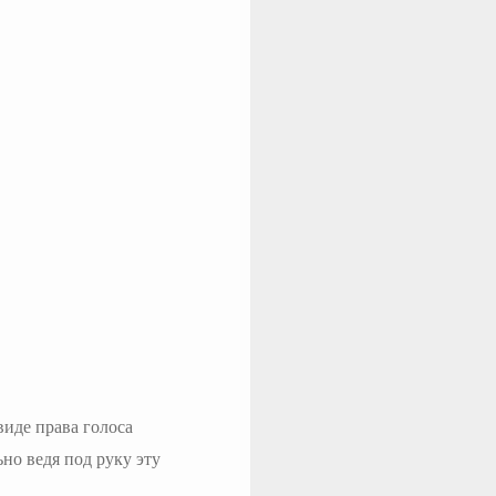
иде права голоса
ьно ведя под руку эту